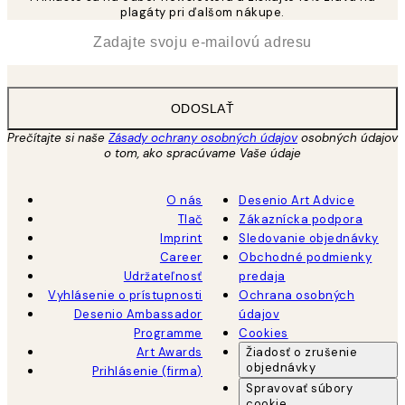
plagáty pri ďalšom nákupe.
*
E-mail
ODOSLAŤ
Prečítajte si naše
Zásady ochrany osobných údajov
osobných údajov
o tom, ako spracúvame Vaše údaje
O nás
Desenio Art Advice
Tlač
Zákaznícka podpora
Imprint
Sledovanie objednávky
Career
Obchodné podmienky
Udržateľnosť
predaja
Vyhlásenie o prístupnosti
Ochrana osobných
Desenio Ambassador
údajov
Programme
Cookies
Art Awards
Žiadosť o zrušenie
objednávky
Prihlásenie (firma)
Spravovať súbory
cookie