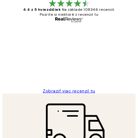
4.4 z 5 hviezdičiek
Na základe 108346 recenzií.
Pozrite si niektoré z recenzií tu
Overený kupujúci
Zákaznícke
recenzie
All its ok
5 máj
Jana K
Zobraziť viac recenzií tu