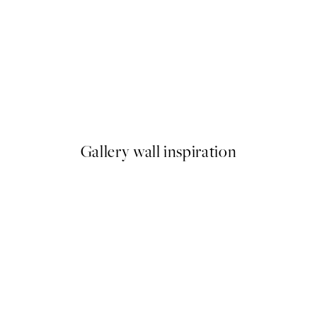
50%*
Mademoiselle Margot Plagát
Od 3,98 €
7,95 €
Gallery wall inspiration