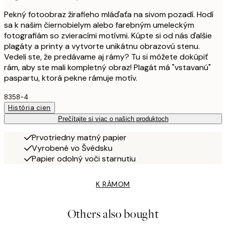
Pekný fotoobraz žirafieho mláďaťa na sivom pozadí. Hodí
sa k našim čiernobielym alebo farebným umeleckým
fotografiám so zvieracími motívmi. Kúpte si od nás ďalšie
plagáty a printy a vytvorte unikátnu obrazovú stenu.
Vedeli ste, že predávame aj rámy? Tu si môžete dokúpiť
rám, aby ste mali kompletný obraz! Plagát má "vstavanú"
paspartu, ktorá pekne rámuje motív.
8358-4
História cien
Prečítajte si viac o našich produktoch
Prvotriedny matný papier
Vyrobené vo Švédsku
Papier odolný voči starnutiu
K RÁMOM
Others also bought