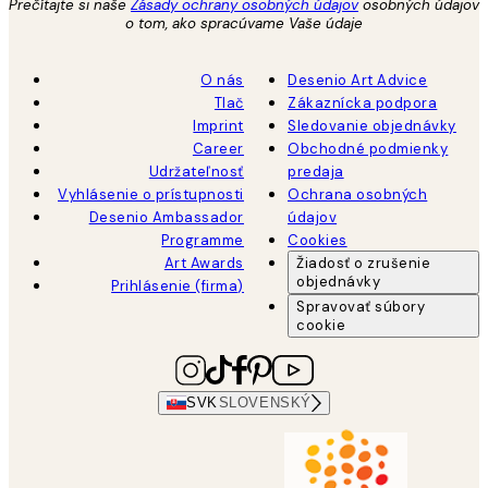
Prečítajte si naše
Zásady ochrany osobných údajov
osobných údajov
o tom, ako spracúvame Vaše údaje
O nás
Desenio Art Advice
Tlač
Zákaznícka podpora
Imprint
Sledovanie objednávky
Career
Obchodné podmienky
Udržateľnosť
predaja
Vyhlásenie o prístupnosti
Ochrana osobných
Desenio Ambassador
údajov
Programme
Cookies
Art Awards
Žiadosť o zrušenie
objednávky
Prihlásenie (firma)
Spravovať súbory
cookie
SVK
SLOVENSKÝ