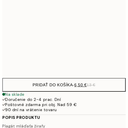
9,
30x40 cm
19,
13,7
40x50 cm
27,
16,2
50x70 cm
32,
Frame
options
PRIDAŤ DO KOŠÍKA
-
6,50 €
13 €
Na sklade
Doručenie do 2-4 prac. Dní
Poštovné zdarma pri obj. Nad 59 €
90 dní na vrátenie tovaru
POPIS PRODUKTU
Plagát mláďaťa žirafy