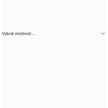
Vybrať možnosť...
6,
21x30 cm