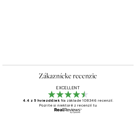
Zákaznícke recenzie
EXCELLENT
4.4 z 5 hviezdičiek
Na základe 108346 recenzií.
Pozrite si niektoré z recenzií tu
Overený kupujúci
Zákaznícke
recenzie