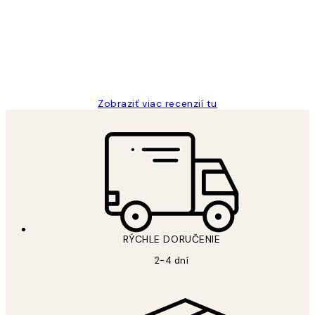
All its ok
5 máj
Jana K
Zobraziť viac recenzií tu
RÝCHLE DORUČENIE
2-4 dní