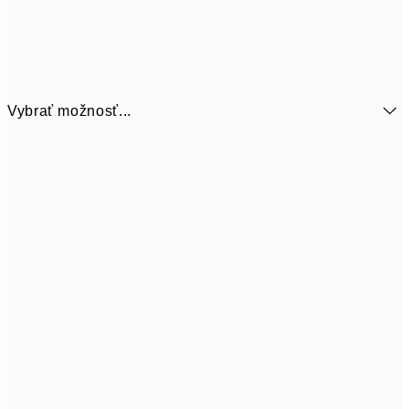
Vybrať možnosť...
6,
21x30 cm