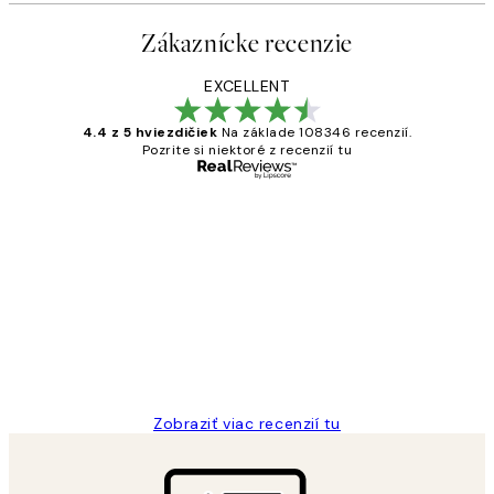
Zákaznícke recenzie
EXCELLENT
4.4 z 5 hviezdičiek
Na základe 108346 recenzií.
Pozrite si niektoré z recenzií tu
Overený kupujúci
Zákaznícke
recenzie
All its ok
5 máj
Jana K
Zobraziť viac recenzií tu