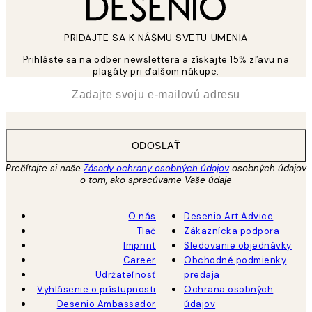
PRIDAJTE SA K NÁŠMU SVETU UMENIA
Prihláste sa na odber newslettera a získajte 15% zľavu na
plagáty pri ďalšom nákupe.
*
E-mail
ODOSLAŤ
Prečítajte si naše
Zásady ochrany osobných údajov
osobných údajov
o tom, ako spracúvame Vaše údaje
O nás
Desenio Art Advice
Tlač
Zákaznícka podpora
Imprint
Sledovanie objednávky
Career
Obchodné podmienky
Udržateľnosť
predaja
Vyhlásenie o prístupnosti
Ochrana osobných
Desenio Ambassador
údajov