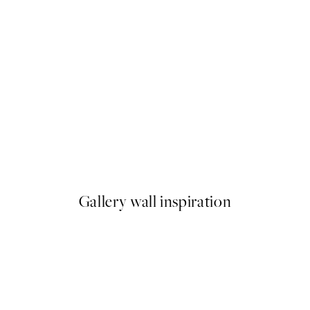
-40%
 Plagát
Romantic Green Trio Sady pl
Od 47,94 €
79,90 €
Gallery wall inspiration