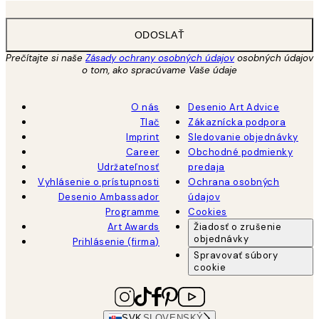
ODOSLAŤ
Prečítajte si naše
Zásady ochrany osobných údajov
osobných údajov
o tom, ako spracúvame Vaše údaje
O nás
Desenio Art Advice
Tlač
Zákaznícka podpora
Imprint
Sledovanie objednávky
Career
Obchodné podmienky
Udržateľnosť
predaja
Vyhlásenie o prístupnosti
Ochrana osobných
Desenio Ambassador
údajov
Programme
Cookies
Art Awards
Žiadosť o zrušenie
objednávky
Prihlásenie (firma)
Spravovať súbory
cookie
SVK
SLOVENSKÝ