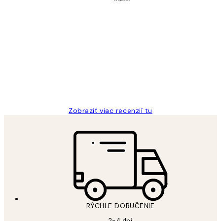
Overený kupujúci
Zákaznícke
recenzie
All its ok
5 máj
Jana K
Zobraziť viac recenzií tu
RÝCHLE DORUČENIE
2-4 dní