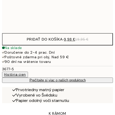
32,
Frame
options
PRIDAŤ DO KOŠÍKA
-
9,98 €
19,95 €
Na sklade
Doručenie do 2-4 prac. Dní
Poštovné zdarma pri obj. Nad 59 €
90 dní na vrátenie tovaru
3677-5
História cien
Prečítajte si viac o našich produktoch
Prvotriedny matný papier
Vyrobené vo Švédsku
Papier odolný voči starnutiu
K RÁMOM