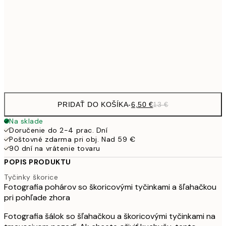
30x40 cm
19,
16,2
50x70 cm
32,
Frame
options
PRIDAŤ DO KOŠÍKA
-
6,50 €
13 €
Na sklade
Doručenie do 2-4 prac. Dní
Poštovné zdarma pri obj. Nad 59 €
90 dní na vrátenie tovaru
POPIS PRODUKTU
Tyčinky škorice
Fotografia pohárov so škoricovými tyčinkami a šľahačkou
pri pohľade zhora
Fotografia šálok so šľahačkou a škoricovými tyčinkami na