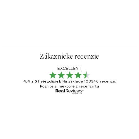
Zákaznícke recenzie
EXCELLENT
4.4 z 5 hviezdičiek
Na základe 108346 recenzií.
Pozrite si niektoré z recenzií tu
Overený kupujúci
Zákaznícke
recenzie
All its ok