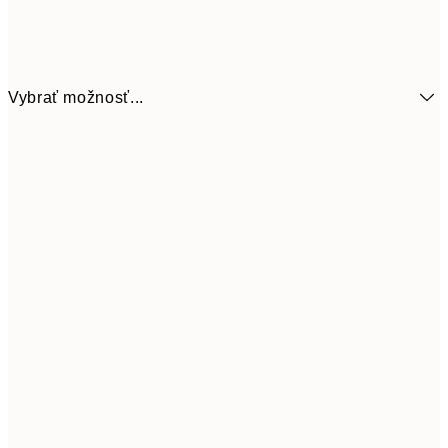
Vybrať možnosť...
6,
21x30 cm
9,