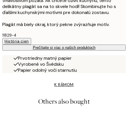
tmavosivom pozadí. Ak chcete oživiť kuchyňu, tento
delikátny plagát sa na to skvele hodí! Skombinujte ho s
ďalšími kuchynskými motívmi pre dokonalú zostavu.
Plagát má biely okraj, ktorý pekne zvýrazňuje motív.
11829-4
História cien
Prečítajte si viac o našich produktoch
Prvotriedny matný papier
Vyrobené vo Švédsku
Papier odolný voči starnutiu
K RÁMOM
Others also bought