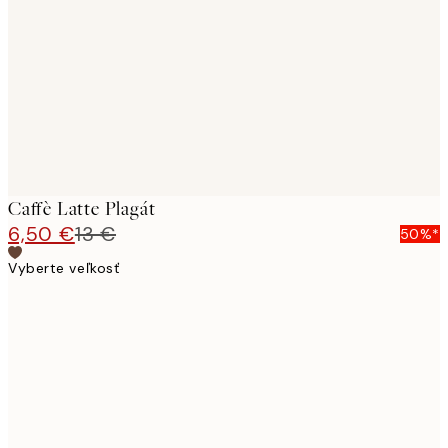
images
Caffè Latte Plagát
6,50 €
13 €
50%*
Vyberte veľkosť