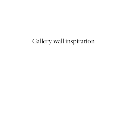
50%*
Caffè del Cuore Plagát
Od 6,50 €
13 €
Gallery wall inspiration