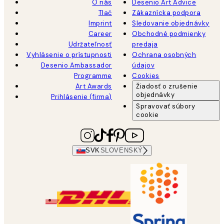
O nás
Desenio Art Advice
Tlač
Zákaznícka podpora
Imprint
Sledovanie objednávky
Career
Obchodné podmienky
Udržateľnosť
predaja
Vyhlásenie o prístupnosti
Ochrana osobných
Desenio Ambassador
údajov
Programme
Cookies
Art Awards
Žiadosť o zrušenie
objednávky
Prihlásenie (firma)
Spravovať súbory
cookie
SVK
SLOVENSKÝ