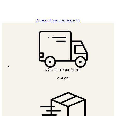
5 máj
Jana K
Zobraziť viac recenzií tu
RÝCHLE DORUČENIE
2-4 dní