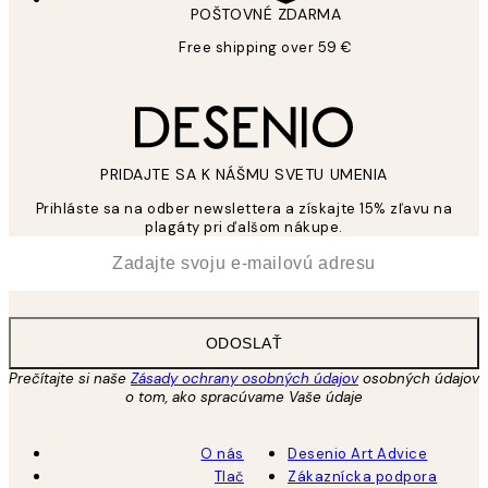
POŠTOVNÉ ZDARMA
Free shipping over 59 €
PRIDAJTE SA K NÁŠMU SVETU UMENIA
Prihláste sa na odber newslettera a získajte 15% zľavu na
plagáty pri ďalšom nákupe.
*
E-mail
ODOSLAŤ
Prečítajte si naše
Zásady ochrany osobných údajov
osobných údajov
o tom, ako spracúvame Vaše údaje
O nás
Desenio Art Advice
Tlač
Zákaznícka podpora