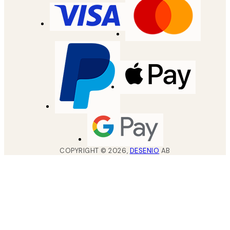
COPYRIGHT ©
2026
,
DESENIO
AB