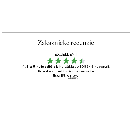
Zákaznícke recenzie
EXCELLENT
4.4 z 5 hviezdičiek
Na základe 108346 recenzií.
Pozrite si niektoré z recenzií tu
Overený kupujúci
Zákaznícke
recenzie
All its ok
5 máj
Jana K