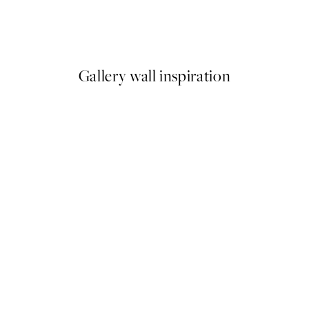
Still Blooming Plagát
Od 6,50 €
13 €
Gallery wall inspiration