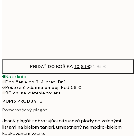
15,2
40x50 cm
30,
1
50x70 cm
Frame
options
PRIDAŤ DO KOŠÍKA
-
10,98 €
21,95 €
Na sklade
Doručenie do 2-4 prac. Dní
Poštovné zdarma pri obj. Nad 59 €
90 dní na vrátenie tovaru
POPIS PRODUKTU
Pomarančový plagát
Jasný plagát zobrazujúci citrusové plody so zelenými
listami na bielom tanieri, umiestnený na modro-bielom
kockovanom vzore.