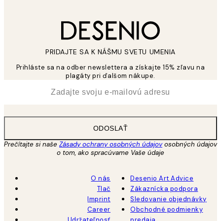
PRIDAJTE SA K NÁŠMU SVETU UMENIA
Prihláste sa na odber newslettera a získajte 15% zľavu na
plagáty pri ďalšom nákupe.
*
E-mail
ODOSLAŤ
Prečítajte si naše
Zásady ochrany osobných údajov
osobných údajov
o tom, ako spracúvame Vaše údaje
O nás
Desenio Art Advice
Tlač
Zákaznícka podpora
Imprint
Sledovanie objednávky
Career
Obchodné podmienky
Udržateľnosť
predaja