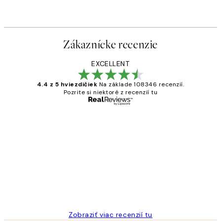
Zákaznícke recenzie
EXCELLENT
4.4 z 5 hviezdičiek
Na základe 108346 recenzií.
Pozrite si niektoré z recenzií tu
Overený kupujúci
Zákaznícke
recenzie
All its ok
5 máj
Jana K
Zobraziť viac recenzií tu