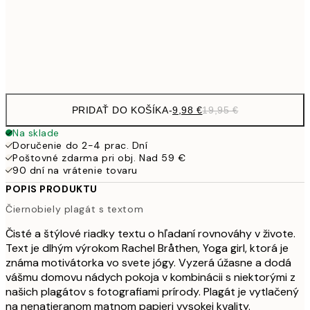
50x70 cm
32,
Frame
options
PRIDAŤ DO KOŠÍKA
-
9,98 €
19,95 €
Na sklade
Doručenie do 2-4 prac. Dní
Poštovné zdarma pri obj. Nad 59 €
90 dní na vrátenie tovaru
POPIS PRODUKTU
Čiernobiely plagát s textom
Čisté a štýlové riadky textu o hľadaní rovnováhy v živote.
Text je dlhým výrokom Rachel Bråthen, Yoga girl, ktorá je
známa motivátorka vo svete jógy. Vyzerá úžasne a dodá
vášmu domovu nádych pokoja v kombinácii s niektorými z
našich plagátov s fotografiami prírody. Plagát je vytlačený
na nenatieranom matnom papieri vysokej kvality.