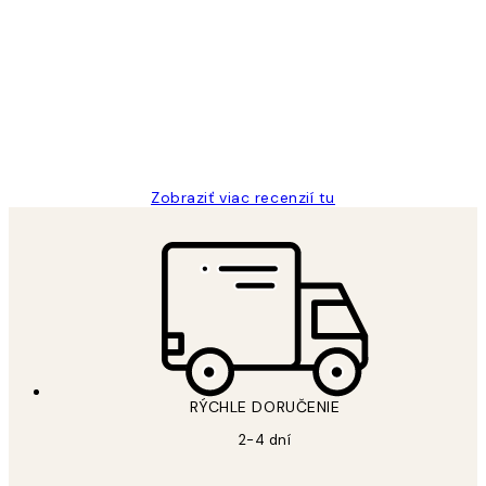
Zákaznícke
recenzie
All its ok
5 máj
Jana K
Zobraziť viac recenzií tu
RÝCHLE DORUČENIE
2-4 dní