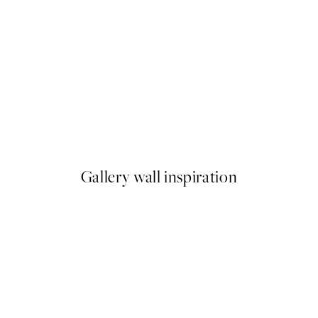
50%*
y Plagátov
Rustic Leaves No2 Plagát
Od 6,50 €
13 €
Gallery wall inspiration