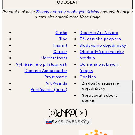
ODOSLAŤ
Prečítajte si naše
Zásady ochrany osobných údajov
osobných údajov
o tom, ako spracúvame Vaše údaje
O nás
Desenio Art Advice
Tlač
Zákaznícka podpora
Imprint
Sledovanie objednávky
Career
Obchodné podmienky
Udržateľnosť
predaja
Vyhlásenie o prístupnosti
Ochrana osobných
Desenio Ambassador
údajov
Programme
Cookies
Art Awards
Žiadosť o zrušenie
objednávky
Prihlásenie (firma)
Spravovať súbory
cookie
SVK
SLOVENSKÝ