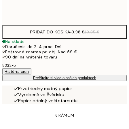
Frame
options
PRIDAŤ DO KOŠÍKA
-
9,98 €
19,95 €
Na sklade
Doručenie do 2-4 prac. Dní
Poštovné zdarma pri obj. Nad 59 €
90 dní na vrátenie tovaru
8332-5
História cien
Prečítajte si viac o našich produktoch
Prvotriedny matný papier
Vyrobené vo Švédsku
Papier odolný voči starnutiu
K RÁMOM