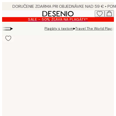
Skip
to
main
SALE - 50% ZĽAVA NA PLAGÁTY*
content.
▸
▸
Plagáty s textom
Travel The World Plagát
Product
images