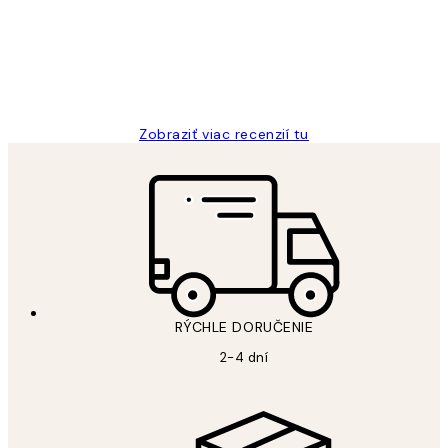
5 máj
Jana K
Zobraziť viac recenzií tu
RÝCHLE DORUČENIE
2-4 dní