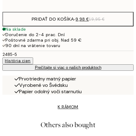
options
PRIDAŤ DO KOŠÍKA
-
9,98 €
19,95 €
Na sklade
Doručenie do 2-4 prac. Dní
Poštovné zdarma pri obj. Nad 59 €
90 dní na vrátenie tovaru
2485-5
História cien
Prečítajte si viac o našich produktoch
Prvotriedny matný papier
Vyrobené vo Švédsku
Papier odolný voči starnutiu
K RÁMOM
Others also bought