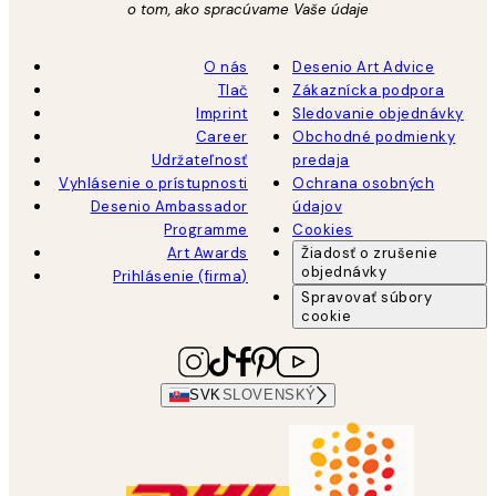
o tom, ako spracúvame Vaše údaje
O nás
Desenio Art Advice
Tlač
Zákaznícka podpora
Imprint
Sledovanie objednávky
Career
Obchodné podmienky
Udržateľnosť
predaja
Vyhlásenie o prístupnosti
Ochrana osobných
Desenio Ambassador
údajov
Programme
Cookies
Art Awards
Žiadosť o zrušenie
objednávky
Prihlásenie (firma)
Spravovať súbory
cookie
SVK
SLOVENSKÝ