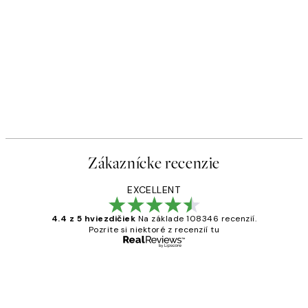
Zákaznícke recenzie
EXCELLENT
4.4 z 5 hviezdičiek
Na základe 108346 recenzií.
Pozrite si niektoré z recenzií tu
Overený kupujúci
Zákaznícke
recenzie
All its ok