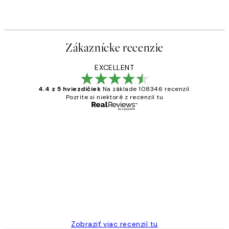
Zákaznícke recenzie
EXCELLENT
4.4 z 5 hviezdičiek
Na základe 108346 recenzií.
Pozrite si niektoré z recenzií tu
Overený kupujúci
Zákaznícke
recenzie
All its ok
5 máj
Jana K
Zobraziť viac recenzií tu