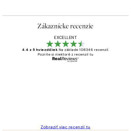
Zákaznícke recenzie
EXCELLENT
4.4 z 5 hviezdičiek
Na základe 108346 recenzií.
Pozrite si niektoré z recenzií tu
Overený kupujúci
Zákaznícke
recenzie
All its ok
5 máj
Jana K
Zobraziť viac recenzií tu