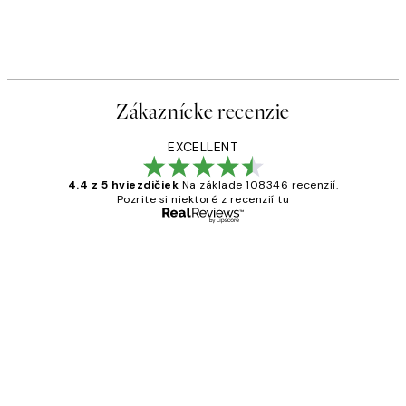
Zákaznícke recenzie
EXCELLENT
4.4 z 5 hviezdičiek
Na základe 108346 recenzií.
Pozrite si niektoré z recenzií tu
Overený kupujúci
Zákaznícke
recenzie
All its ok
5 máj
Jana K