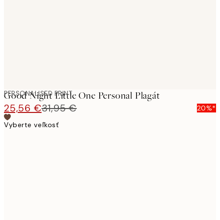
images
PERSONALISED PRINT
Good Night Little One Personal Plagát
25,56 €
31,95 €
20%*
Vyberte veľkosť