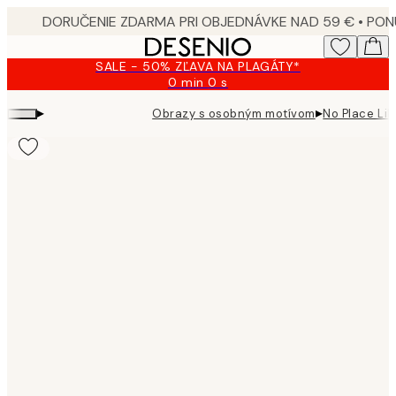
Skip
to
main
SALE - 50% ZĽAVA NA PLAGÁTY*
content.
0 min
0 s
Platné
do:
▸
▸
Obrazy s osobným motívom
No Place Li
2026-
08-
09
Product