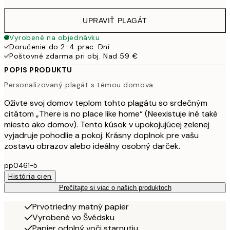
UPRAVIŤ PLAGÁT
Vyrobené na objednávku
Doručenie do 2-4 prac. Dní
Poštovné zdarma pri obj. Nad 59 €
POPIS PRODUKTU
Personalizovaný plagát s témou domova
Oživte svoj domov teplom tohto plagátu so srdečným
citátom „There is no place like home“ (Neexistuje iné také
miesto ako domov). Tento kúsok v upokojujúcej zelenej
vyjadruje pohodlie a pokoj. Krásny doplnok pre vašu
zostavu obrazov alebo ideálny osobný darček.
pp0461-5
História cien
Prečítajte si viac o našich produktoch
Prvotriedny matný papier
Vyrobené vo Švédsku
Papier odolný voči starnutiu