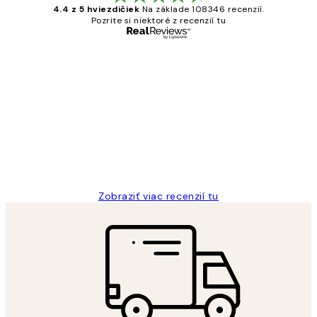
4.4 z 5 hviezdičiek
Na základe 108346 recenzií.
Pozrite si niektoré z recenzií tu
Overený kupujúci
Zákaznícke
recenzie
All its ok
5 máj
Jana K
Zobraziť viac recenzií tu