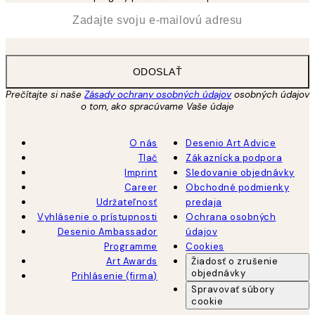
*
E-mail
ODOSLAŤ
Prečítajte si naše
Zásady ochrany osobných údajov
osobných údajov
o tom, ako spracúvame Vaše údaje
O nás
Desenio Art Advice
Tlač
Zákaznícka podpora
Imprint
Sledovanie objednávky
Career
Obchodné podmienky
Udržateľnosť
predaja
Vyhlásenie o prístupnosti
Ochrana osobných
Desenio Ambassador
údajov
Programme
Cookies
Art Awards
Žiadosť o zrušenie
objednávky
Prihlásenie (firma)
Spravovať súbory
cookie