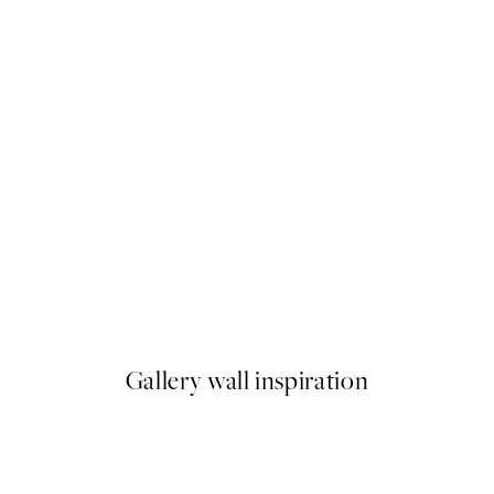
50%*
I Bought You Lemons Plagát
Od 6,50 €
13 €
Gallery wall inspiration