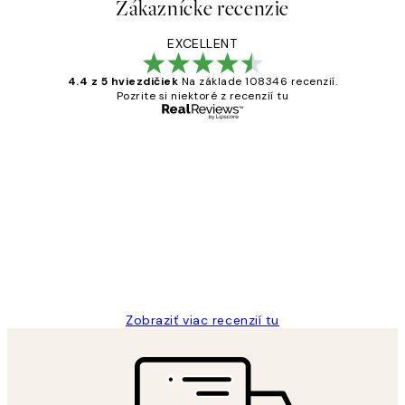
Zákaznícke recenzie
EXCELLENT
4.4 z 5 hviezdičiek
Na základe 108346 recenzií.
Pozrite si niektoré z recenzií tu
Overený kupujúci
Zákaznícke
recenzie
All its ok
5 máj
Jana K
Zobraziť viac recenzií tu