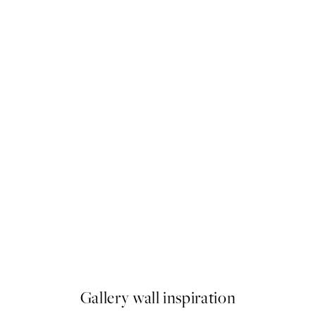
-40%
 Plagát
Romantic Green Trio Sady pl
Od 47,94 €
79,90 €
Gallery wall inspiration