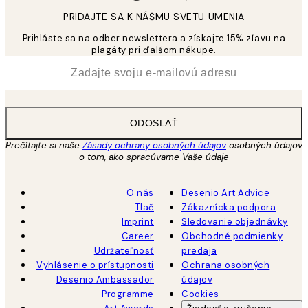
PRIDAJTE SA K NÁŠMU SVETU UMENIA
Prihláste sa na odber newslettera a získajte 15% zľavu na
plagáty pri ďalšom nákupe.
*
E-mail
ODOSLAŤ
Prečítajte si naše
Zásady ochrany osobných údajov
osobných údajov
o tom, ako spracúvame Vaše údaje
O nás
Desenio Art Advice
Tlač
Zákaznícka podpora
Imprint
Sledovanie objednávky
Career
Obchodné podmienky
Udržateľnosť
predaja
Vyhlásenie o prístupnosti
Ochrana osobných
Desenio Ambassador
údajov
Programme
Cookies