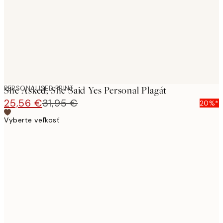
PERSONALISED PRINT
She Asked, She Said Yes Personal Plagát
25,56 €
31,95 €
20%*
Vyberte veľkosť