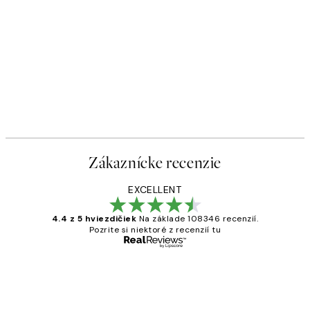
Zákaznícke recenzie
EXCELLENT
4.4 z 5 hviezdičiek
Na základe 108346 recenzií.
Pozrite si niektoré z recenzií tu
Overený kupujúci
Zákaznícke
recenzie
All its ok