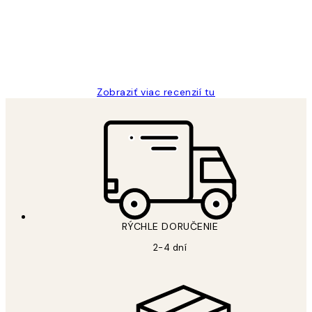
5 máj
Jana K
Zobraziť viac recenzií tu
RÝCHLE DORUČENIE
2-4 dní