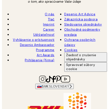
o tom, ako spracúvame Vaše údaje
O nás
Desenio Art Advice
Tlač
Zákaznícka podpora
Imprint
Sledovanie objednávky
Career
Obchodné podmienky
Udržateľnosť
predaja
Vyhlásenie o prístupnosti
Ochrana osobných
Desenio Ambassador
údajov
Programme
Cookies
Art Awards
Žiadosť o zrušenie
objednávky
Prihlásenie (firma)
Spravovať súbory
cookie
SVK
SLOVENSKÝ