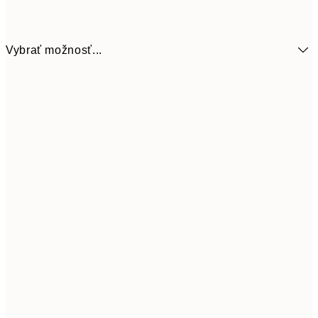
Vybrať možnosť...
9,
50x70 cm
32,