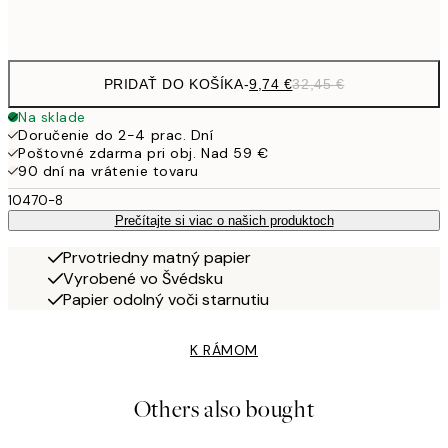
Frame
options
PRIDAŤ DO KOŠÍKA
-
9,74 €
32,45 €
Na sklade
Doručenie do 2-4 prac. Dní
Poštovné zdarma pri obj. Nad 59 €
90 dní na vrátenie tovaru
10470-8
Prečítajte si viac o našich produktoch
Prvotriedny matný papier
Vyrobené vo Švédsku
Papier odolný voči starnutiu
K RÁMOM
Others also bought