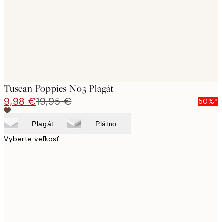
images
Tuscan Poppies No3 Plagát
9,98 €
19,95 €
50%*
Plagát
Plátno
Vyberte veľkosť