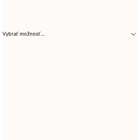
Vybrať možnosť...
9,
30x40 cm
19,