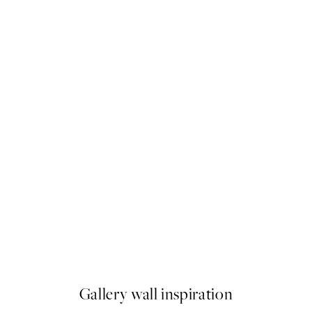
50%*
The Passage No1 Plagát
Od 9,98 €
19,95 €
Gallery wall inspiration