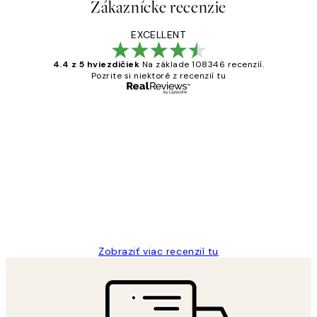
Zákaznícke recenzie
EXCELLENT
4.4 z 5 hviezdičiek
Na základe 108346 recenzií.
Pozrite si niektoré z recenzií tu
Overený kupujúci
Zákaznícke
recenzie
All its ok
5 máj
Jana K
Zobraziť viac recenzií tu