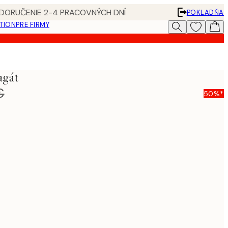
 DORUČENIE 2-4 PRACOVNÝCH DNÍ
POKLADŇA
ATION
PRE FIRMY
agát
€
50%*