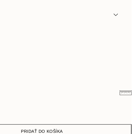
9,98 €
19,95 €
16,23 €
32,45 €
PRIDAŤ DO KOŠÍKA