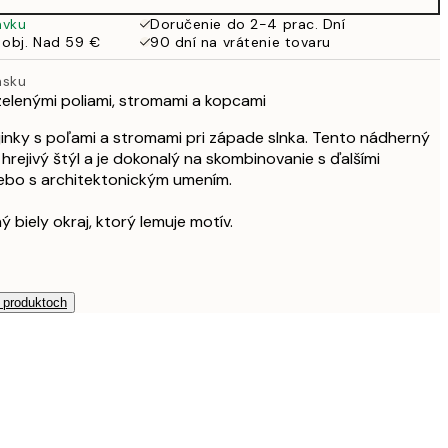
ávku
Doručenie do 2-4 prac. Dní
 obj. Nad 59 €
90 dní na vrátenie tovaru
nsku
 zelenými poliami, stromami a kopcami
ajinky s poľami a stromami pri západe slnka. Tento nádherný
rejivý štýl a je dokonalý na skombinovanie s ďalšími
lebo s architektonickým umením.
ý biely okraj, ktorý lemuje motív.
h produktoch