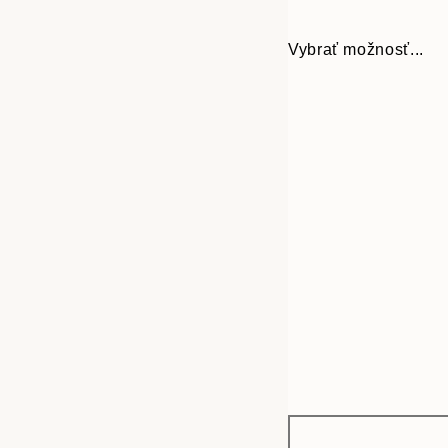
Vybrať možnosť...
Frame
30x40 cm
options
50x70 cm