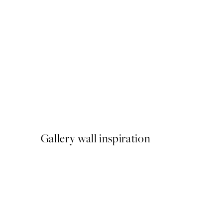
50%*
Afternoon Lemons Plagát
Od 6,50 €
13 €
Gallery wall inspiration