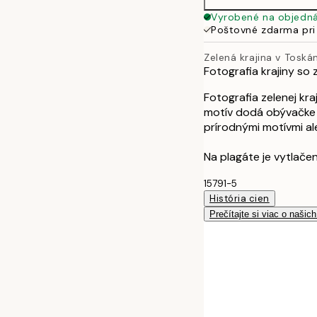
Vyrobené na objedn
Poštovné zdarma pri
Zelená krajina v Toská
Fotografia krajiny so
Fotografia zelenej kr
motív dodá obývačke h
prírodnými motívmi a
Na plagáte je vytlačen
15791-5
História cien
Prečítajte si viac o našic