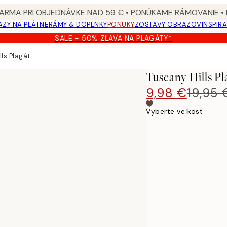
ARMA PRI OBJEDNÁVKE NAD 59 € • PONÚKAME RÁMOVANIE •
ZY NA PLÁTNE
RÁMY & DOPLNKY
PONUKY
ZOSTAVY OBRAZOV
INSPIR
SALE - 50% ZĽAVA NA PLAGÁTY*
lls Plagát
Tuscany Hills Pl
9,98 €
19,95 
Vyberte veľkosť