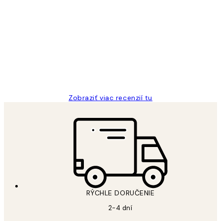
Overený kupujúci
Zákaznícke
recenzie
All its ok
5 máj
Jana K
Zobraziť viac recenzií tu
RÝCHLE DORUČENIE
2-4 dní