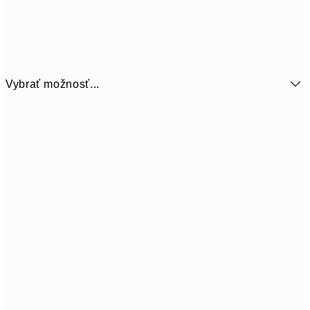
Vybrať možnosť...
6,
21x30 cm