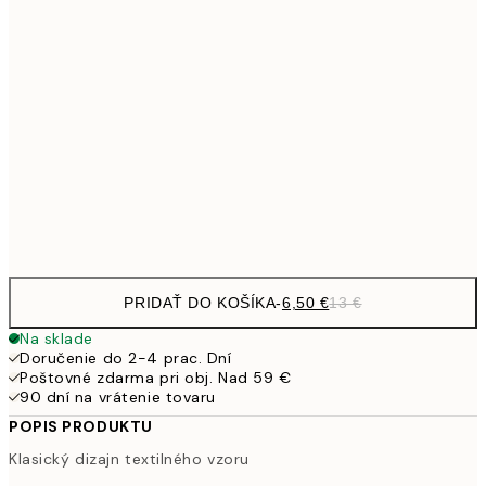
9,
30x40 cm
19,
13,7
40x50 cm
27,
16,2
50x70 cm
32,
Frame
options
PRIDAŤ DO KOŠÍKA
-
6,50 €
13 €
Na sklade
Doručenie do 2-4 prac. Dní
Poštovné zdarma pri obj. Nad 59 €
90 dní na vrátenie tovaru
POPIS PRODUKTU
Klasický dizajn textilného vzoru