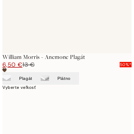
William Morris - Anemone Plagát
6,50 €
13 €
50%*
Plagát
Plátno
Vyberte veľkosť