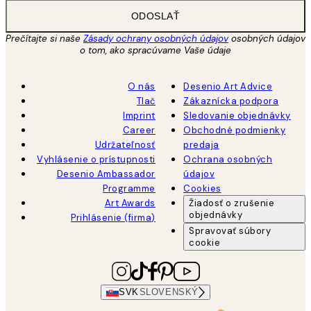
ODOSLAŤ
Prečítajte si naše
Zásady ochrany osobných údajov
osobných údajov
o tom, ako spracúvame Vaše údaje
O nás
Desenio Art Advice
Tlač
Zákaznícka podpora
Imprint
Sledovanie objednávky
Career
Obchodné podmienky
Udržateľnosť
predaja
Vyhlásenie o prístupnosti
Ochrana osobných
Desenio Ambassador
údajov
Programme
Cookies
Art Awards
Žiadosť o zrušenie
objednávky
Prihlásenie (firma)
Spravovať súbory
cookie
SVK
SLOVENSKÝ