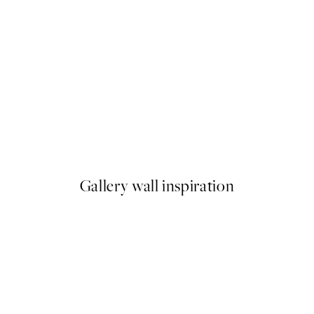
50%*
w Bough Landscape Plagát
William Morris - Botanical Pa
Od 6,50 €
13 €
Gallery wall inspiration