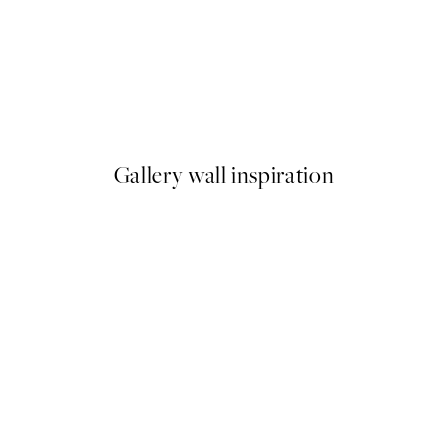
50%*
Les Nuances de Beige Plagát
Od 6,50 €
13 €
Gallery wall inspiration