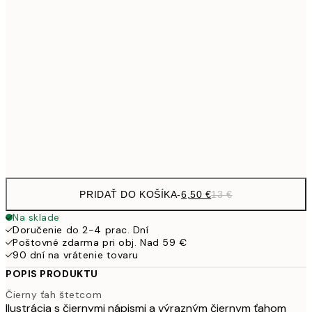
9,
30x40 cm
19,
16,2
50x70 cm
32,
24,5
70x100 cm
Frame
options
PRIDAŤ DO KOŠÍKA
-
6,50 €
13 €
Na sklade
Doručenie do 2-4 prac. Dní
Poštovné zdarma pri obj. Nad 59 €
90 dní na vrátenie tovaru
POPIS PRODUKTU
Čierny ťah štetcom
Ilustrácia s čiernymi nápismi a výrazným čiernym ťahom