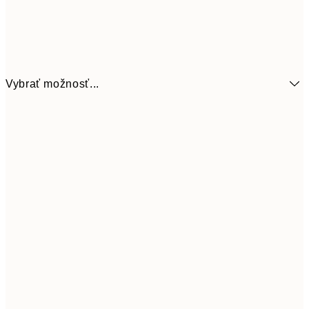
Vybrať možnosť...
6,
21x30 cm