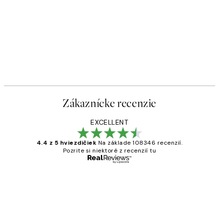
Zákaznícke recenzie
EXCELLENT
4.4 z 5 hviezdičiek
Na základe 108346 recenzií.
Pozrite si niektoré z recenzií tu
Overený kupujúci
Zákaznícke
recenzie
All its ok