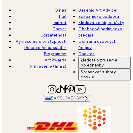
O nás
Desenio Art Advice
Tlač
Zákaznícka podpora
Imprint
Sledovanie objednávky
Career
Obchodné podmienky
Udržateľnosť
predaja
Vyhlásenie o prístupnosti
Ochrana osobných
Desenio Ambassador
údajov
Programme
Cookies
Art Awards
Žiadosť o zrušenie
objednávky
Prihlásenie (firma)
Spravovať súbory
cookie
SVK
SLOVENSKÝ