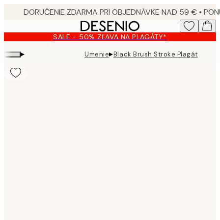
Skip
to
main
SALE - 50% ZĽAVA NA PLAGÁTY*
content.
▸
▸
Umenie
Black Brush Stroke Plagát
Product
images