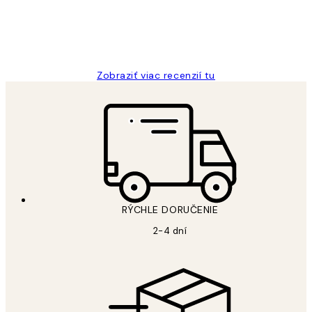
5 máj
Jana K
Zobraziť viac recenzií tu
RÝCHLE DORUČENIE
2-4 dní