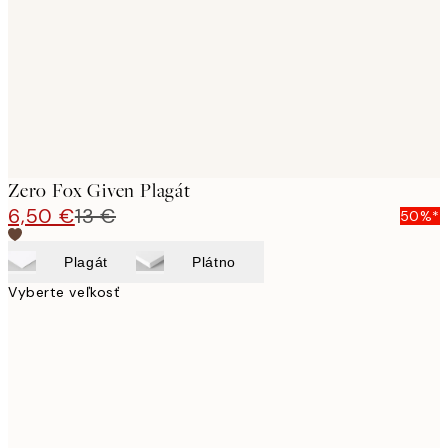
Zero Fox Given Plagát
6,50 €
13 €
50%*
Plagát
Plátno
Vyberte veľkosť