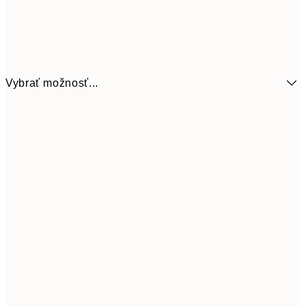
Vybrať možnosť...
6,
21x30 cm