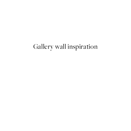
50%*
h Plagát
Monsieur Marcel Plagát
Od 3,98 €
7,95 €
Gallery wall inspiration