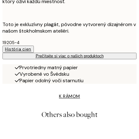
ktorý oživí každú miestnosť.
Toto je exkluzívny plagát, pôvodne vytvorený dizajnérom v
našom štokholmskom ateliéri.
19205-4
História cien
Prečítajte si viac o našich produktoch
Prvotriedny matný papier
Vyrobené vo Švédsku
Papier odolný voči starnutiu
K RÁMOM
Others also bought