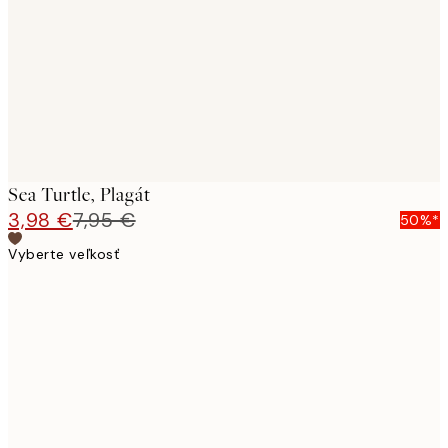
images
Sea Turtle, Plagát
3,98 €
7,95 €
50%*
Vyberte veľkosť