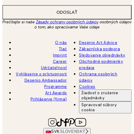
ODOSLAŤ
Prečítajte si naše
Zásady ochrany osobných údajov
osobných údajov
o tom, ako spracúvame Vaše údaje
O nás
Desenio Art Advice
Tlač
Zákaznícka podpora
Imprint
Sledovanie objednávky
Career
Obchodné podmienky
Udržateľnosť
predaja
Vyhlásenie o prístupnosti
Ochrana osobných
Desenio Ambassador
údajov
Programme
Cookies
Art Awards
Žiadosť o zrušenie
objednávky
Prihlásenie (firma)
Spravovať súbory
cookie
SVK
SLOVENSKÝ