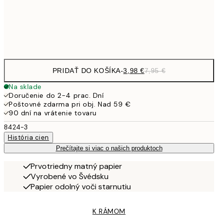
19,
Frame
options
PRIDAŤ DO KOŠÍKA
-
3,98 €
7,95 €
Na sklade
Doručenie do 2-4 prac. Dní
Poštovné zdarma pri obj. Nad 59 €
90 dní na vrátenie tovaru
8424-3
História cien
Prečítajte si viac o našich produktoch
Prvotriedny matný papier
Vyrobené vo Švédsku
Papier odolný voči starnutiu
K RÁMOM