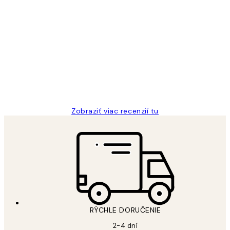
Overený kupujúci
Zákaznícke
recenzie
All its ok
5 máj
Jana K
Zobraziť viac recenzií tu
RÝCHLE DORUČENIE
2-4 dní