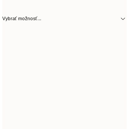
Vybrať možnosť...
9,
30x40 cm
19,