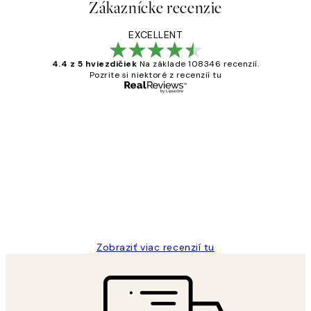
Zákaznícke recenzie
EXCELLENT
4.4 z 5 hviezdičiek
Na základe 108346 recenzií.
Pozrite si niektoré z recenzií tu
Overený kupujúci
Zákaznícke
recenzie
All its ok
5 máj
Jana K
Zobraziť viac recenzií tu