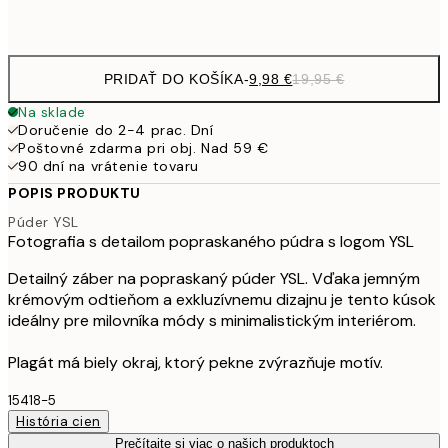
Frame
options
PRIDAŤ DO KOŠÍKA
-
9,98 €
19,95 €
Na sklade
Doručenie do 2-4 prac. Dní
Poštovné zdarma pri obj. Nad 59 €
90 dní na vrátenie tovaru
POPIS PRODUKTU
Púder YSL
Fotografia s detailom popraskaného púdra s logom YSL
Detailný záber na popraskaný púder YSL. Vďaka jemným
krémovým odtieňom a exkluzívnemu dizajnu je tento kúsok
ideálny pre milovníka módy s minimalistickým interiérom.
Plagát má biely okraj, ktorý pekne zvýrazňuje motív.
15418-5
História cien
Prečítajte si viac o našich produktoch