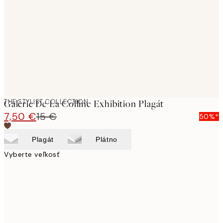
images
THE STYLIST COLLECTION
Galerie De La Colline Exhibition Plagát
7,50 €
15 €
50%*
Plagát
Plátno
Vyberte veľkosť