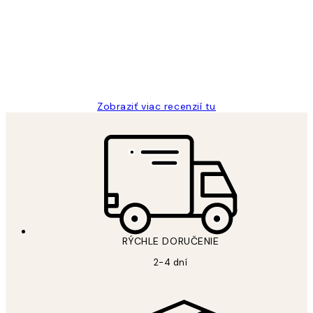
recenzie
All its ok
5 máj
Jana K
Zobraziť viac recenzií tu
RÝCHLE DORUČENIE
2-4 dní