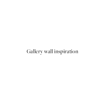
50%*
White Botanical No2 Plagát
Od 6,50 €
13 €
Gallery wall inspiration