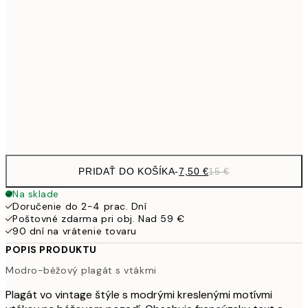
10,9
30x40 cm
21,
1
50x70 cm
Frame
options
PRIDAŤ DO KOŠÍKA
-
7,50 €
15 €
Na sklade
Doručenie do 2-4 prac. Dní
Poštovné zdarma pri obj. Nad 59 €
90 dní na vrátenie tovaru
POPIS PRODUKTU
Modro-béžový plagát s vtákmi
Plagát vo vintage štýle s modrými kreslenými motívmi