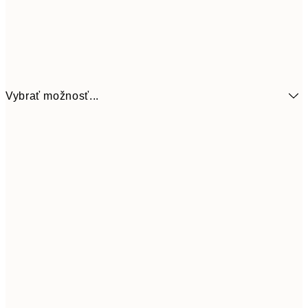
Vybrať možnosť...
7,
21x30 cm