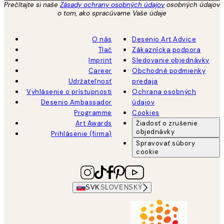
Prečítajte si naše
Zásady ochrany osobných údajov
osobných údajov
o tom, ako spracúvame Vaše údaje
O nás
Desenio Art Advice
Tlač
Zákaznícka podpora
Imprint
Sledovanie objednávky
Career
Obchodné podmienky
Udržateľnosť
predaja
Vyhlásenie o prístupnosti
Ochrana osobných
Desenio Ambassador
údajov
Programme
Cookies
Art Awards
Žiadosť o zrušenie
objednávky
Prihlásenie (firma)
Spravovať súbory
cookie
SVK
SLOVENSKÝ