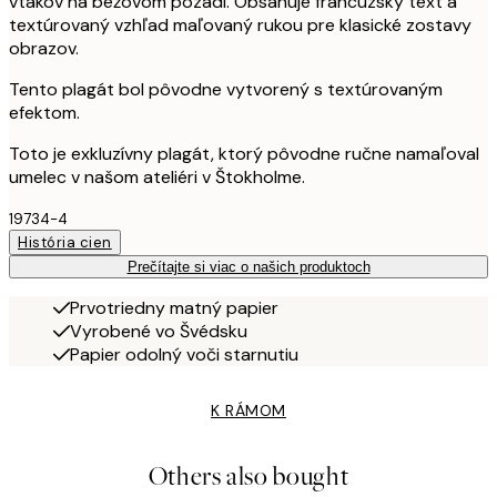
vtákov na béžovom pozadí. Obsahuje francúzsky text a
textúrovaný vzhľad maľovaný rukou pre klasické zostavy
obrazov.
Tento plagát bol pôvodne vytvorený s textúrovaným
efektom.
Toto je exkluzívny plagát, ktorý pôvodne ručne namaľoval
umelec v našom ateliéri v Štokholme.
19734-4
História cien
Prečítajte si viac o našich produktoch
Prvotriedny matný papier
Vyrobené vo Švédsku
Papier odolný voči starnutiu
K RÁMOM
Others also bought