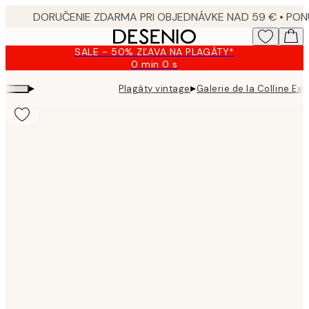
Skip
to
main
SALE - 50% ZĽAVA NA PLAGÁTY*
content.
0 min
0 s
Platné
do:
▸
▸
Plagáty vintage
Galerie de la Colline Exh
2026-
08-
09
Product