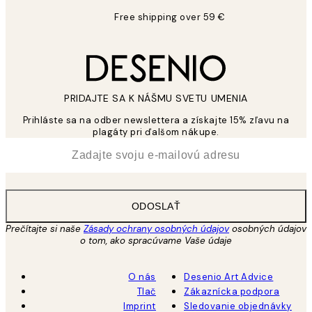
Free shipping over 59 €
PRIDAJTE SA K NÁŠMU SVETU UMENIA
Prihláste sa na odber newslettera a získajte 15% zľavu na
plagáty pri ďalšom nákupe.
*
E-mail
ODOSLAŤ
Prečítajte si naše
Zásady ochrany osobných údajov
osobných údajov
o tom, ako spracúvame Vaše údaje
O nás
Desenio Art Advice
Tlač
Zákaznícka podpora
Imprint
Sledovanie objednávky