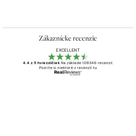
Zákaznícke recenzie
EXCELLENT
4.4 z 5 hviezdičiek
Na základe 108346 recenzií.
Pozrite si niektoré z recenzií tu
Overený kupujúci
Zákaznícke
recenzie
All its ok
5 máj
Jana K