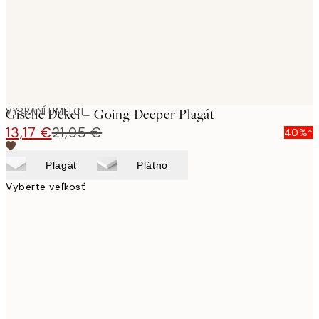
VYBRANÍ UMELCI
Giselle Dekel – Going Deeper Plagát
13,17 €
21,95 €
40%*
Plagát
Plátno
Vyberte veľkosť