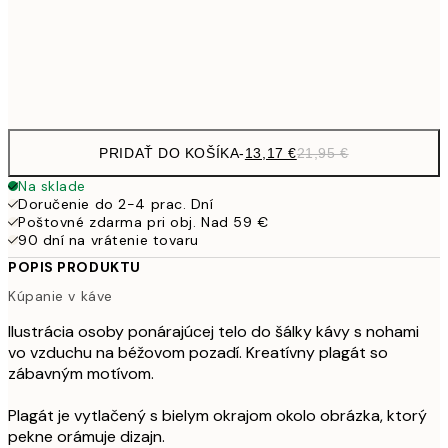
Frame
options
PRIDAŤ DO KOŠÍKA
-
13,17 €
21,95 €
Na sklade
Doručenie do 2-4 prac. Dní
Poštovné zdarma pri obj. Nad 59 €
90 dní na vrátenie tovaru
POPIS PRODUKTU
Kúpanie v káve
Ilustrácia osoby ponárajúcej telo do šálky kávy s nohami
vo vzduchu na béžovom pozadí. Kreatívny plagát so
zábavným motívom.
Plagát je vytlačený s bielym okrajom okolo obrázka, ktorý
pekne orámuje dizajn.