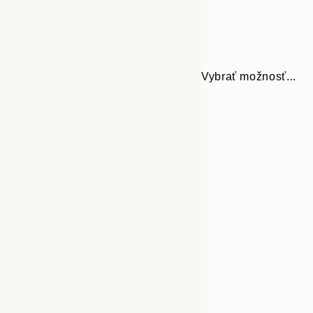
Vybrať možnosť...
Frame
30x40 cm
options