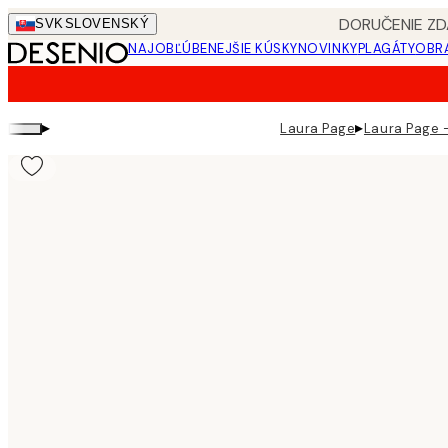
Skip
DORUČENIE ZD
SVK
SLOVENSKÝ
to
NAJOBĽÚBENEJŠIE KÚSKY
NOVINKY
PLAGÁTY
OBRA
main
content.
▸
▸
Laura Page
Laura Page -