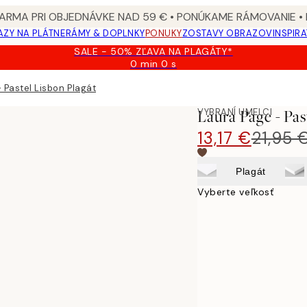
ARMA PRI OBJEDNÁVKE NAD 59 € • PONÚKAME RÁMOVANIE •
ZY NA PLÁTNE
RÁMY & DOPLNKY
PONUKY
ZOSTAVY OBRAZOV
INSPIR
SALE - 50% ZĽAVA NA PLAGÁTY*
0 min
0 s
Platné
do:
 Pastel Lisbon Plagát
2026-
08-
VYBRANÍ UMELCI
Laura Page - Pas
09
13,17 €
21,95 
Plagát
Vyberte veľkosť