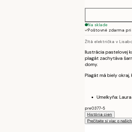
50x70 cm
Na sklade
Poštovné zdarma pri
Žltá električka v Lisab
Ilustrácia pastelovej 
plagát zachytáva šarm
domy.
Plagát má biely okraj,
Umelkyňa: Laura
pre0377-5
História cien
Prečítajte si viac o našic