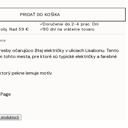
22,80 €
38 €
PRIDAŤ DO KOŠÍKA
Doručenie do 2-4 prac. Dní
 obj. Nad 59 €
90 dní na vrátenie tovaru
one
kresby očarujúco žltej električky v uliciach Lisabonu. Tento
 tohto mesta, pre ktoré sú typické električky a farebné
 ktorý pekne lemuje motív.
 Page
h produktoch