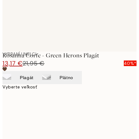
images
VYBRANÍ UMELCI
Rosanna Corfe - Green Herons Plagát
13,17 €
21,95 €
40%*
Plagát
Plátno
Vyberte veľkosť