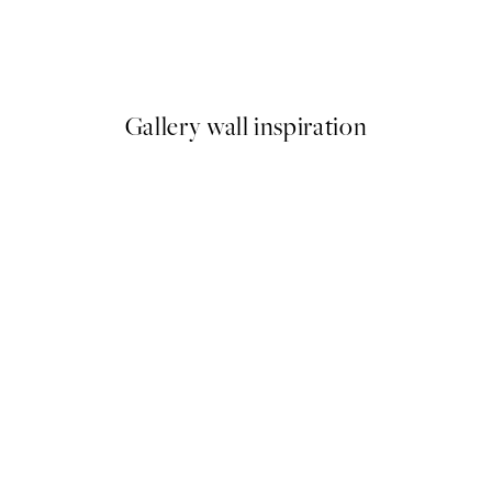
Citrus and Drinks Plagát
Od 6,50 €
13 €
Gallery wall inspiration