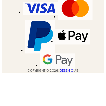
COPYRIGHT ©
2026
,
DESENIO
AB