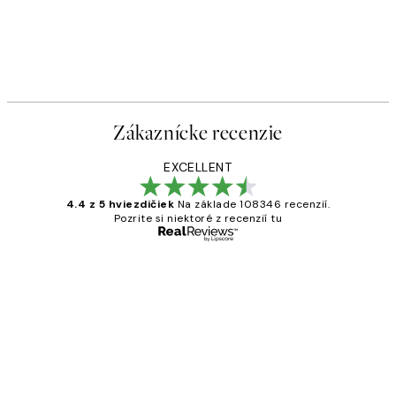
Zákaznícke recenzie
EXCELLENT
4.4 z 5 hviezdičiek
Na základe 108346 recenzií.
Pozrite si niektoré z recenzií tu
Overený kupujúci
Zákaznícke
recenzie
All its ok
5 máj
Jana K