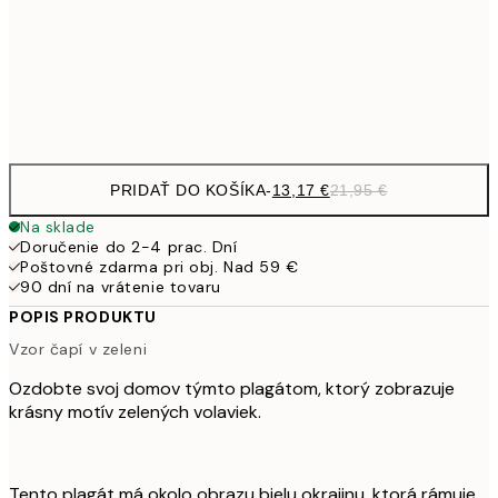
22,8
50x70 cm
Frame
options
PRIDAŤ DO KOŠÍKA
-
13,17 €
21,95 €
Na sklade
Doručenie do 2-4 prac. Dní
Poštovné zdarma pri obj. Nad 59 €
90 dní na vrátenie tovaru
POPIS PRODUKTU
Vzor čapí v zeleni
Ozdobte svoj domov týmto plagátom, ktorý zobrazuje
krásny motív zelených volaviek.
Tento plagát má okolo obrazu bielu okrajinu, ktorá rámuje