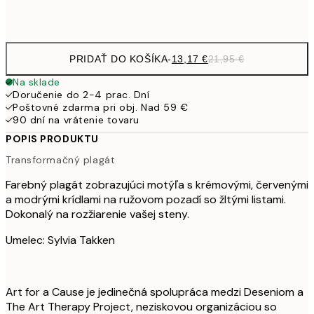
Frame
options
PRIDAŤ DO KOŠÍKA
-
13,17 €
21,95 €
Na sklade
Doručenie do 2-4 prac. Dní
Poštovné zdarma pri obj. Nad 59 €
90 dní na vrátenie tovaru
POPIS PRODUKTU
Transformačný plagát
Farebný plagát zobrazujúci motýľa s krémovými, červenými
a modrými krídlami na ružovom pozadí so žltými listami.
Dokonalý na rozžiarenie vašej steny.
Umelec: Sylvia Takken
Art for a Cause je jedinečná spolupráca medzi Deseniom a
The Art Therapy Project, neziskovou organizáciou so