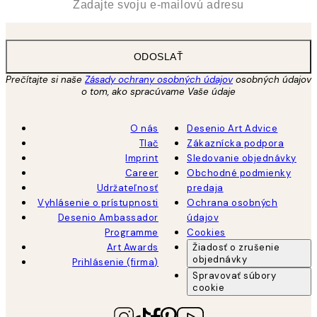
ODOSLAŤ
Prečítajte si naše
Zásady ochrany osobných údajov
osobných údajov
o tom, ako spracúvame Vaše údaje
O nás
Desenio Art Advice
Tlač
Zákaznícka podpora
Imprint
Sledovanie objednávky
Career
Obchodné podmienky
Udržateľnosť
predaja
Vyhlásenie o prístupnosti
Ochrana osobných
Desenio Ambassador
údajov
Programme
Cookies
Art Awards
Žiadosť o zrušenie
objednávky
Prihlásenie (firma)
Spravovať súbory
cookie