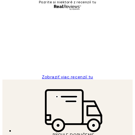
Pozrite si niektoré z recenzií tu
Overený kupujúci
Zákaznícke
recenzie
All its ok
5 máj
Jana K
Zobraziť viac recenzií tu