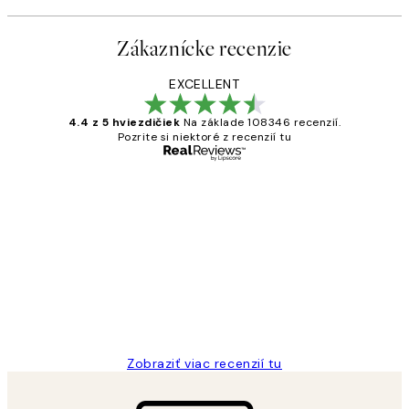
Zákaznícke recenzie
EXCELLENT
4.4 z 5 hviezdičiek
Na základe 108346 recenzií.
Pozrite si niektoré z recenzií tu
Overený kupujúci
Zákaznícke
recenzie
All its ok
5 máj
Jana K
Zobraziť viac recenzií tu