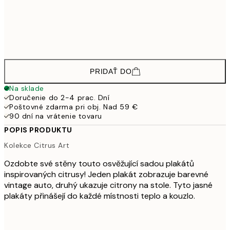
38,9
50x70 cm
64,
58,8
70x100 cm
PRIDAŤ DO
Na sklade
Doručenie do 2-4 prac. Dní
Poštovné zdarma pri obj. Nad 59 €
90 dní na vrátenie tovaru
POPIS PRODUKTU
Kolekce Citrus Art
Ozdobte své stěny touto osvěžující sadou plakátů
inspirovaných citrusy! Jeden plakát zobrazuje barevné
vintage auto, druhý ukazuje citrony na stole. Tyto jasné
plakáty přinášejí do každé místnosti teplo a kouzlo.