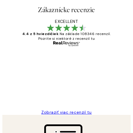
Zákaznícke recenzie
EXCELLENT
4.4 z 5 hviezdičiek
Na základe 108346 recenzií.
Pozrite si niektoré z recenzií tu
Overený kupujúci
Zákaznícke
recenzie
All its ok
5 máj
Jana K
Zobraziť viac recenzií tu