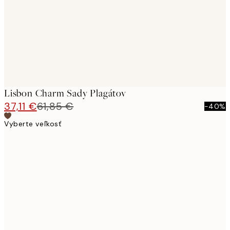
Lisbon Charm Sady Plagátov
37,11 €
61,85 €
-40%
Vyberte veľkosť