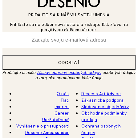
PRIDAJTE SA K NÁŠMU SVETU UMENIA
Prihláste sa na odber newslettera a získajte 15% zľavu na
plagáty pri ďalšom nákupe.
*
E-mail
ODOSLAŤ
Prečítajte si naše
Zásady ochrany osobných údajov
osobných údajov
o tom, ako spracúvame Vaše údaje
O nás
Desenio Art Advice
Tlač
Zákaznícka podpora
Imprint
Sledovanie objednávky
Career
Obchodné podmienky
Udržateľnosť
predaja
Vyhlásenie o prístupnosti
Ochrana osobných
Desenio Ambassador
údajov