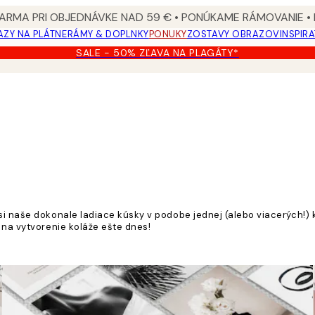
ARMA PRI OBJEDNÁVKE NAD 59 € • PONÚKAME RÁMOVANIE •
ZY NA PLÁTNE
RÁMY & DOPLNKY
PONUKY
ZOSTAVY OBRAZOV
INSPIR
SALE - 50% ZĽAVA NA PLAGÁTY*
 si naše dokonale ladiace kúsky v podobe jednej (alebo viacerých!)
 na vytvorenie koláže ešte dnes!