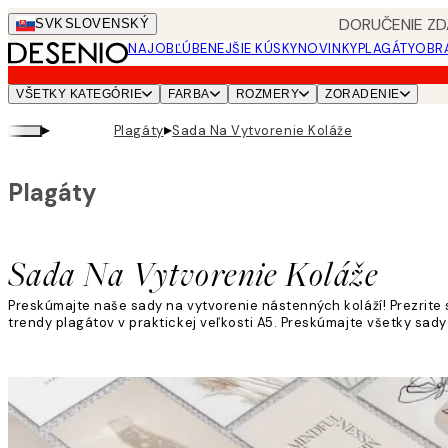
Skip
DORUČENIE ZD
SVK
SLOVENSKÝ
to
NAJOBĽÚBENEJŠIE KÚSKY
NOVINKY
PLAGÁTY
OBRA
main
content.
VŠETKY KATEGÓRIE
FARBA
ROZMERY
ZORADENIE
▸
▸
Plagáty
Sada Na Vytvorenie Koláže
Plagáty
Sada Na Vytvorenie Koláže
Preskúmajte naše sady na vytvorenie nástenných koláží! Prezrite
trendy plagátov v praktickej veľkosti A5. Preskúmajte všetky sady
Viac informácií