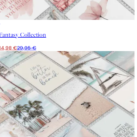
50%*
Fantasy Collection
14,98 €
29,95 €