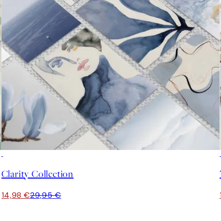
50%*
Clarity Collection
14,98 €
29,95 €