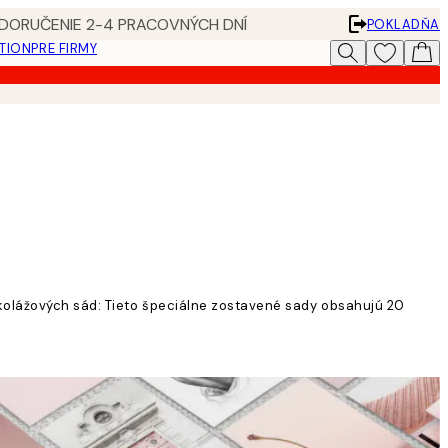
 DORUČENIE 2-4 PRACOVNÝCH DNÍ
POKLADŇA
ATION
PRE FIRMY
 kolážových sád: Tieto špeciálne zostavené sady obsahujú 20