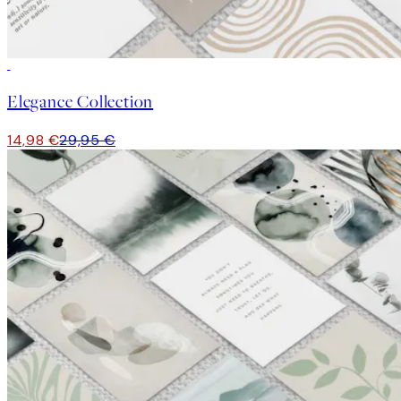
50%*
Elegance Collection
14,98 €
29,95 €