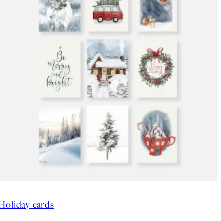
50%*
Holiday cards