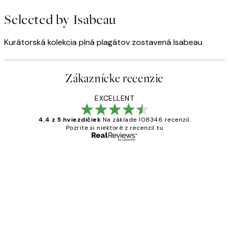
Selected by Isabeau
Kurátorská kolekcia plná plagátov zostavená Isabeau
Zákaznícke recenzie
EXCELLENT
4.4 z 5 hviezdičiek
Na základe 108346 recenzií.
Pozrite si niektoré z recenzií tu
Overený kupujúci
Zákaznícke
recenzie
All its ok
5 máj