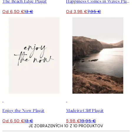
The Beach Edge Plagát
Happiness Comes in Waves Plagát
Od 6,50 €
13 €
Od 3,98 €
7,95 €
50%*
-70%
Outlet
Enjoy the Now Plagát
Madeira Cliff Plagát
Od 6,50 €
13 €
5,98 €
19,95 €
JE ZOBRAZENÝCH 10 Z 10 PRODUKTOV