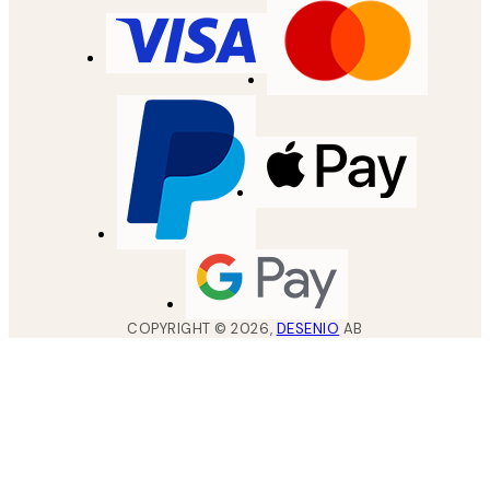
COPYRIGHT ©
2026
,
DESENIO
AB