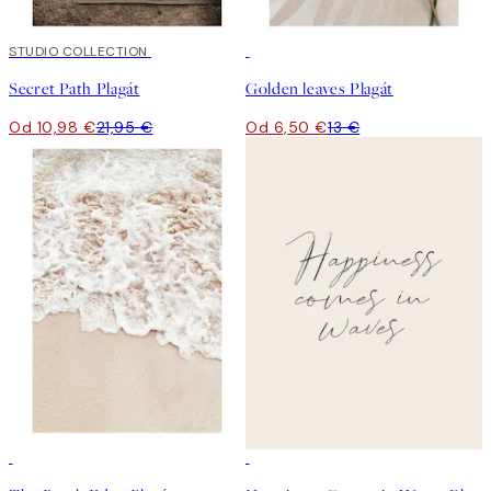
50%*
STUDIO COLLECTION
50%*
Secret Path Plagát
Golden leaves Plagát
Od 10,98 €
21,95 €
Od 6,50 €
13 €
50%*
50%*