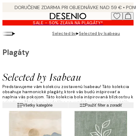
Skip
to
main
SALE - 50% ZĽAVA NA PLAGÁTY*
content.
▸
▸
Selected by
Selected by Isabeau
Plagáty
Selected by Isabeau
Predstavujeme vám kolekciu zostavenú Isabeau! Táto kolekcia
obsahuje harmonické plagáty, ktoré vás budú inšpirovať a
naplnia vás pokojom. Táto kolekcia bola inšpirovaná blízkosťou k
prírode na Madeire a je ideálna na vyzdobenie interiéru v štýle
Viac informácií
Všetky kategórie
Použiť filter a zoradiť
mindfulness. Preskúmajte kolekciu nižšie a sledujte Isabeau na
@isabeau_youtube