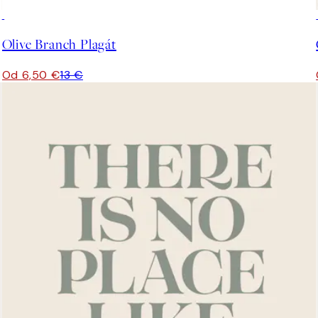
50%*
Olive Branch Plagát
Od 6,50 €
13 €