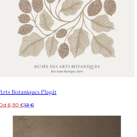
50%*
Arts Botaniques Plagát
Od 6,50 €
13 €