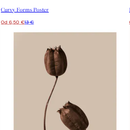
Curvy Forms Poster
Od 6,50 €
13 €