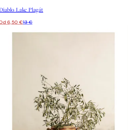
Diablo Lake Plagát
Od 6,50 €
13 €