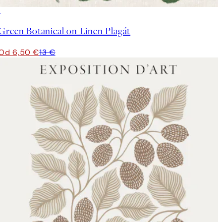
50%*
Green Botanical on Linen Plagát
Od 6,50 €
13 €