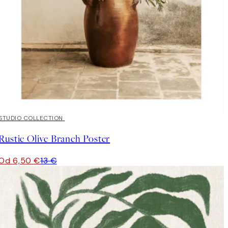
50%*
STUDIO COLLECTION
Rustic Olive Branch Poster
Od 6,50 €
13 €