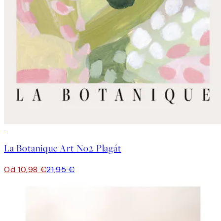
50%*
La Botanique Art No2 Plagát
Od 10,98 €
21,95 €