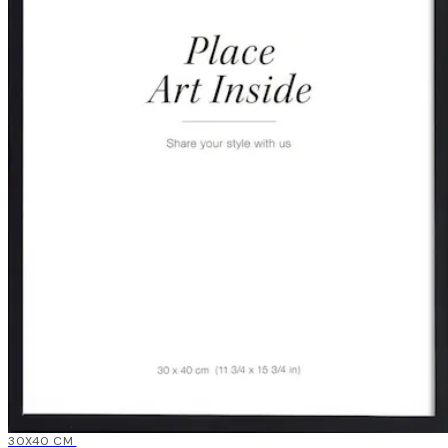
15%*
30X40 CM