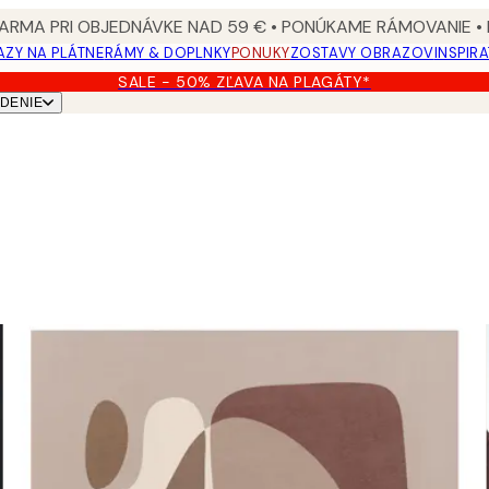
ARMA PRI OBJEDNÁVKE NAD 59 € • PONÚKAME RÁMOVANIE •
ZY NA PLÁTNE
RÁMY & DOPLNKY
PONUKY
ZOSTAVY OBRAZOV
INSPIR
SALE - 50% ZĽAVA NA PLAGÁTY*
DENIE