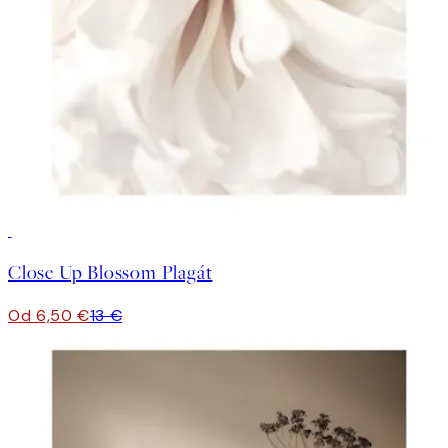
50%*
Close Up Blossom Plagát
Od 6,50 €
13 €