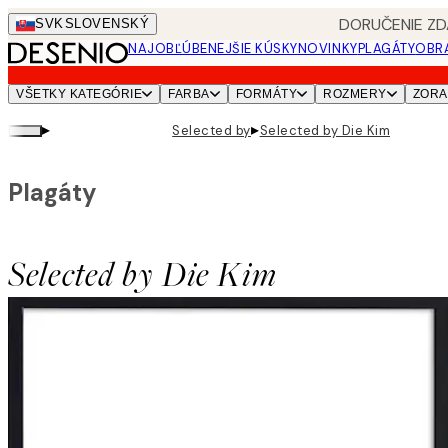
Skip
DORUČENIE ZD
SVK
SLOVENSKÝ
to
NAJOBĽÚBENEJŠIE KÚSKY
NOVINKY
PLAGÁTY
OBRA
main
content.
VŠETKY KATEGÓRIE
FARBA
FORMÁTY
ROZMERY
ZORA
▸
▸
Selected by
Selected by Die Kim
Plagáty
Selected by Die Kim