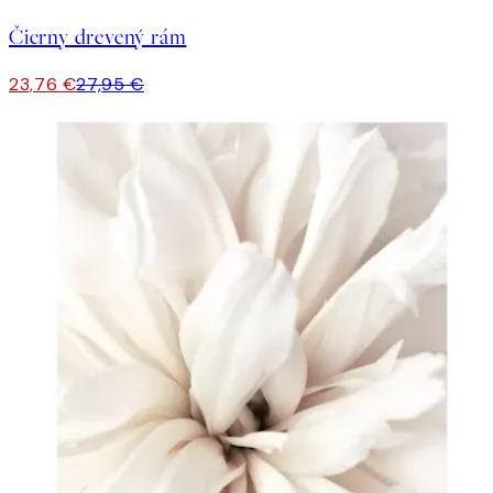
Čierny drevený rám
23,76 €
27,95 €