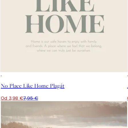
50%*
No Place Like Home Plagát
Od 3,98 €
7,95 €