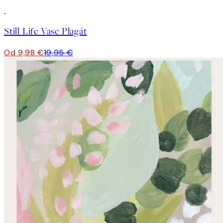
50%*
Still Life Vase Plagát
Od 9,98 €
19,95 €