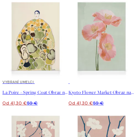
30%*
VYBRANÍ UMELCI
30%*
La Poire - Spring Coat Obraz na plátne
Kyoto Flower Market Obraz na plátne
Od 41,30 €
59 €
Od 41,30 €
59 €