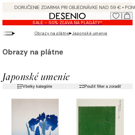
Skip
to
main
SALE - 50% ZĽAVA NA PLAGÁTY*
content.
▸
▸
Obrazy na plátne
Japonské umenie
Obrazy na plátne
Japonské umenie
Všetky kategórie
Použiť filter a zoradiť