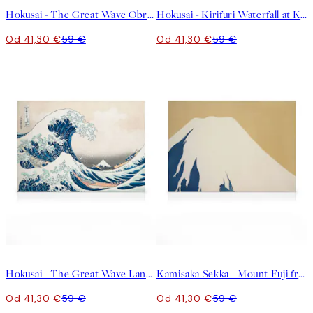
Hokusai - The Great Wave Obraz na plátne
Hokusai - Kirifuri Waterfall at Kurokami Mountain Obraz na plátne
Od 41,30 €
59 €
Od 41,30 €
59 €
30%*
30%*
Hokusai - The Great Wave Landscape Obraz na plátne
Kamisaka Sekka - Mount Fuji from Momoyogusa Obraz na plátne
Od 41,30 €
59 €
Od 41,30 €
59 €