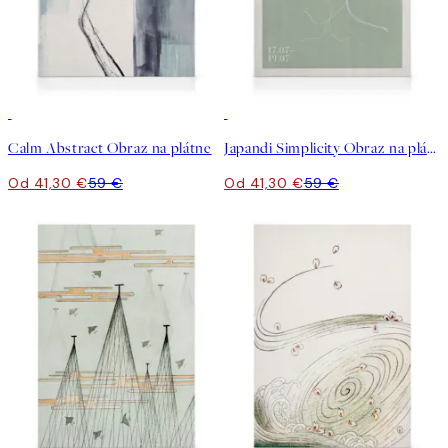
30%*
30%*
Calm Abstract Obraz na plátne
Japandi Simplicity Obraz na plátne
Od 41,30 €
59 €
Od 41,30 €
59 €