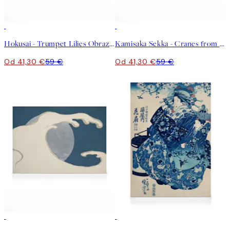
30%*
30%*
Hokusai - Trumpet Lilies Obraz na plátne
Kamisaka Sekka - Cranes from Momoyogusa Obraz na plátne
Od 41,30 €
59 €
Od 41,30 €
59 €
30%*
30%*