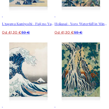
30%*
30%*
Utagawa Kuniyoshi - Fuji no Yukei Obraz na plátne
Hokusai - Yoro Waterfall in Mino Province Obraz na plátne
Od 41,30 €
59 €
Od 41,30 €
59 €
30%*
30%*