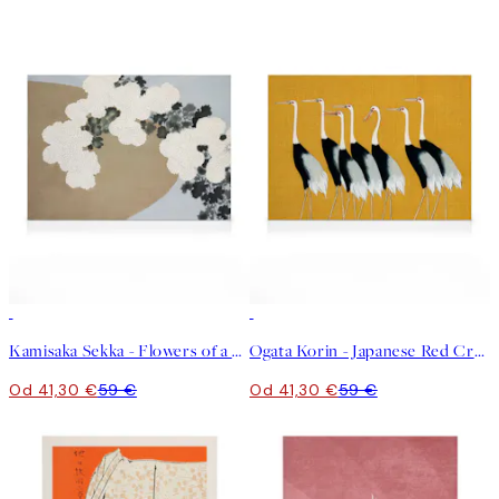
30%*
30%*
Kamisaka Sekka - Flowers of a Hundred Worlds Obraz na plátne
Ogata Korin - Japanese Red Crown Cranes Obraz na plátne
Od 41,30 €
59 €
Od 41,30 €
59 €