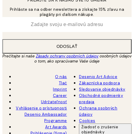
Prihláste sa na odber newslettera a získajte 15% zľavu na
plagáty pri ďalšom nákupe.
*
E-mail
ODOSLAŤ
Prečítajte si naše
Zásady ochrany osobných údajov
osobných údajov
o tom, ako spracúvame Vaše údaje
O nás
Desenio Art Advice
Tlač
Zákaznícka podpora
Imprint
Sledovanie objednávky
Career
Obchodné podmienky
Udržateľnosť
predaja
Vyhlásenie o prístupnosti
Ochrana osobných
Desenio Ambassador
údajov
Programme
Cookies
Art Awards
Žiadosť o zrušenie
objednávky
Prihlásenie (firma)