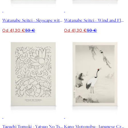
30%*
30%*
Watanabe Seitei - Skyscape with Birds Flying Obraz na plátne
Watanabe Seitei - Wind and Flower Obraz na plátne
Od 41,30 €
59 €
Od 41,30 €
59 €
30%*
30%*
Taguchi Tomoki - Yatsuo No Tsubaki No1 Obraz na plátne
Kano Motonobu - Japanese Crane Obraz na plátne