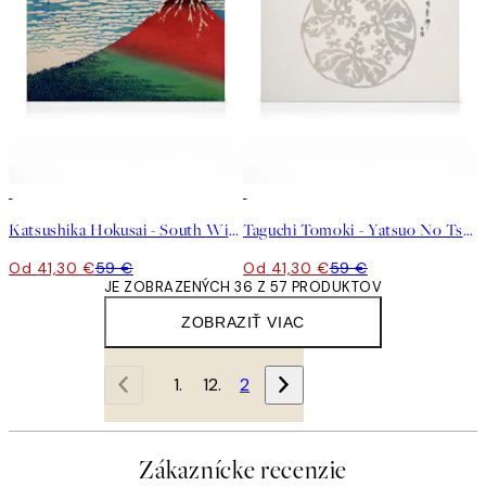
30%*
30%*
Katsushika Hokusai - South Wind, Clear Sky Obraz na plátne
Taguchi Tomoki - Yatsuo No Tsubaki No2 Obraz na plátne
Od 41,30 €
59 €
Od 41,30 €
59 €
JE ZOBRAZENÝCH 36 Z 57 PRODUKTOV
ZOBRAZIŤ VIAC
1
2
Zákaznícke recenzie