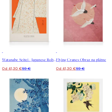
30%*
30%*
Watanabe Seitei - Japanese Robe Illustration Obraz na plátne
Flying Cranes Obraz na plátne
Od 41,30 €
59 €
Od 41,30 €
59 €