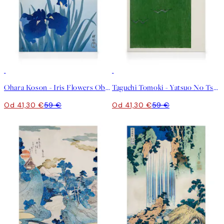
30%*
30%*
Ohara Koson - Iris Flowers Obraz na plátne
Taguchi Tomoki - Yatsuo No Tsubaki Green Obraz na plátne
Od 41,30 €
59 €
Od 41,30 €
59 €