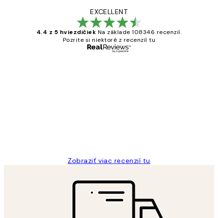
EXCELLENT
4.4 z 5 hviezdičiek
Na základe 108346 recenzií.
Pozrite si niektoré z recenzií tu
Overený kupujúci
Zákaznícke
recenzie
All its ok
5 máj
Jana K
Zobraziť viac recenzií tu