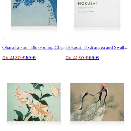
30%*
30%*
Ohara Koson - Blossoming Cherry on a Moonlit Night Obraz na plátne
Hokusai - Hydrangea and Swallow Obraz na plátne
Od 41,30 €
59 €
Od 41,30 €
59 €