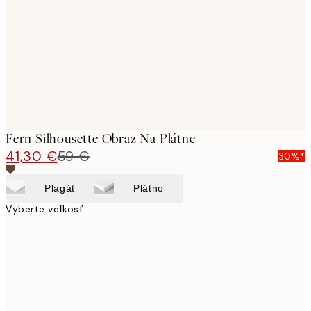
images
Fern Silhousette Obraz Na Plátne
41,30 €
59 €
30%*
Plagát
Plátno
Vyberte veľkosť