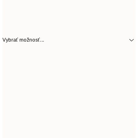
Vybrať možnosť...
41,3
30x40 cm