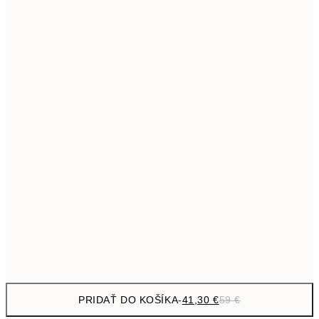
69,3
50x70 cm
Bez rámu
PRIDAŤ DO KOŠÍKA
-
41,30 €
59 €