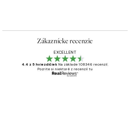
-40%
 Plagát
Romantic Green Trio Sady pl
Od 47,94 €
79,90 €
Zákaznícke recenzie
EXCELLENT
4.4 z 5 hviezdičiek
Na základe 108346 recenzií.
Pozrite si niektoré z recenzií tu
Overený kupujúci
Zákaznícke
recenzie
All its ok
5 máj
Jana K