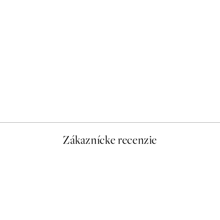
-40%
Romantic Green Trio Sady 
Od 47,94 €
79,90 €
Zákaznícke recenzie