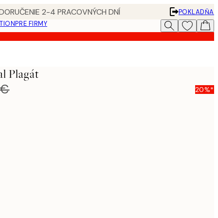
 DORUČENIE 2-4 PRACOVNÝCH DNÍ
POKLADŇA
ATION
PRE FIRMY
al Plagát
 €
20%*