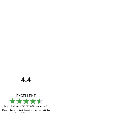
4.4
Zákaznícke
recenzie
All its ok
EXCELLENT
Na základe 108346 recenzií.
Pozrite si niektoré z recenzií tu