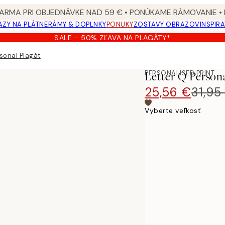
ARMA PRI OBJEDNÁVKE NAD 59 € • PONÚKAME RÁMOVANIE •
ZY NA PLÁTNE
RÁMY & DOPLNKY
PONUKY
ZOSTAVY OBRAZOV
INSPIR
SALE - 50% ZĽAVA NA PLAGÁTY*
sonal Plagát
PERSONALISED PRINT
Letter Q Person
25,56 €
31,95
Vyberte veľkosť