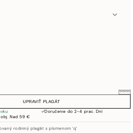
UPRAVIŤ PLAGÁT
25,56 €
31,95 €
ávku
Doručenie do 2-4 prac. Dní
 obj. Nad 59 €
33,56 €
41,95 €
zovaný rodinný plagát s písmenom 'q'