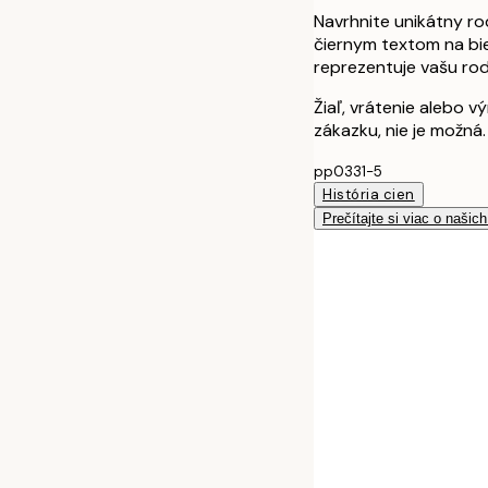
Navrhnite unikátny ro
čiernym textom na biel
reprezentuje vašu rod
Žiaľ, vrátenie alebo 
zákazku, nie je možná.
pp0331-5
História cien
Prečítajte si viac o našic