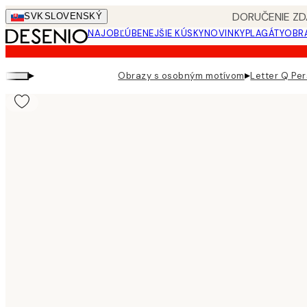
Skip
DORUČENIE ZD
SVK
SLOVENSKÝ
to
NAJOBĽÚBENEJŠIE KÚSKY
NOVINKY
PLAGÁTY
OBRA
main
content.
▸
▸
Obrazy s osobným motívom
Letter Q Per