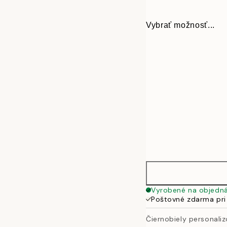
Vybrať možnosť...
30x40 cm
Vyrobené na objedn
Poštovné zdarma pri
50x70 cm
Čiernobiely personali