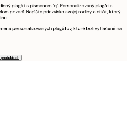
dinný plagát s písmenom "q". Personalizovaný plagát s
om pozadí. Napíšte priezvisko svojej rodiny a citát, ktorý
inu.
výmena personalizovaných plagátov, ktoré boli vytlačené na
h produktoch