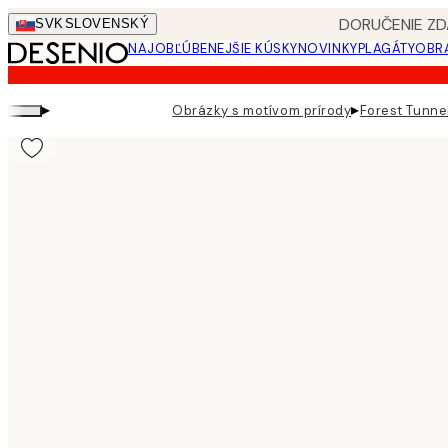
Skip
DORUČENIE ZD
SVK
SLOVENSKÝ
to
NAJOBĽÚBENEJŠIE KÚSKY
NOVINKY
PLAGÁTY
OBRA
main
content.
▸
▸
Obrázky s motívom prírody
Forest Tunne