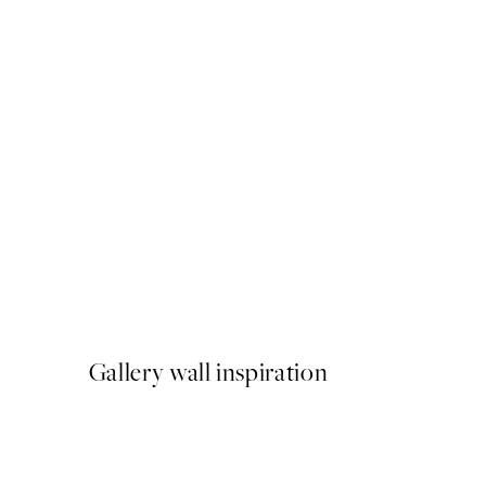
50%*
Stag In Forest Plagát
Od 9,98 €
19,95 €
Gallery wall inspiration