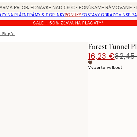
ARMA PRI OBJEDNÁVKE NAD 59 € • PONÚKAME RÁMOVANIE •
ZY NA PLÁTNE
RÁMY & DOPLNKY
PONUKY
ZOSTAVY OBRAZOV
INSPIR
SALE - 50% ZĽAVA NA PLAGÁTY*
l Plagát
Forest Tunnel P
16,23 €
32,45
Vyberte veľkosť