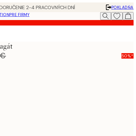
 DORUČENIE 2-4 PRACOVNÝCH DNÍ
POKLADŇA
ATION
PRE FIRMY
lagát
 €
50%*