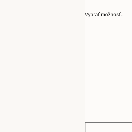
Vybrať možnosť...
Frame
50x70 cm
options