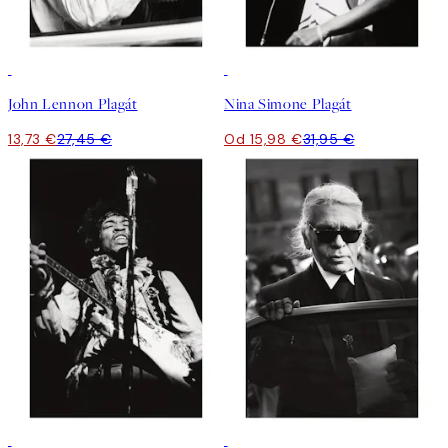
50%*
50%*
John Lennon Plagát
Nina Simone Plagát
13,73 €
27,45 €
Od 15,98 €
31,95 €
50%*
50%*