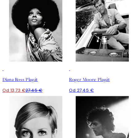
50%*
Diana Ross Plagát
Roger Moore Plagát
Od 13,73 €
27,45 €
Od 27,45 €