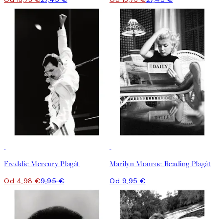
50%*
Freddie Mercury Plagát
Marilyn Monroe Reading Plagát
Od 4,98 €
9,95 €
Od 9,95 €