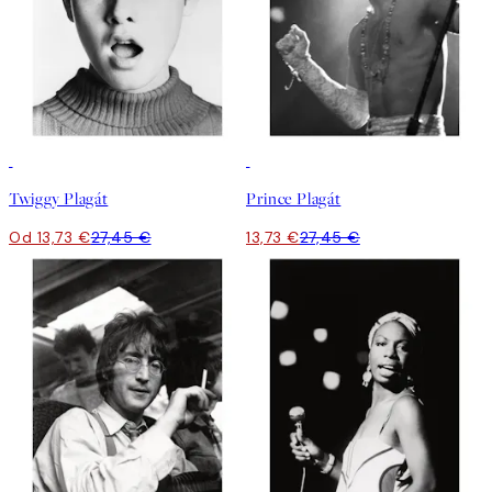
50%*
50%*
Twiggy Plagát
Prince Plagát
Od 13,73 €
27,45 €
13,73 €
27,45 €