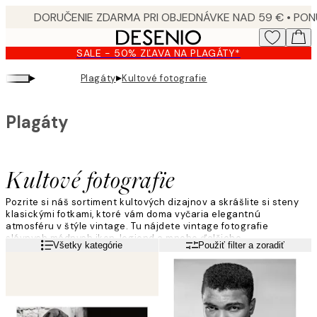
Skip
to
main
SALE - 50% ZĽAVA NA PLAGÁTY*
content.
▸
▸
Plagáty
Kultové fotografie
Plagáty
Kultové fotografie
Pozrite si náš sortiment kultových dizajnov a skrášlite si steny
klasickými fotkami, ktoré vám doma vyčaria elegantnú
atmosféru v štýle vintage. Tu nájdete vintage fotografie
slávnych módnych ikon, legiend a mnoho ďalšieho.
Viac informácií
Všetky kategórie
Použiť filter a zoradiť