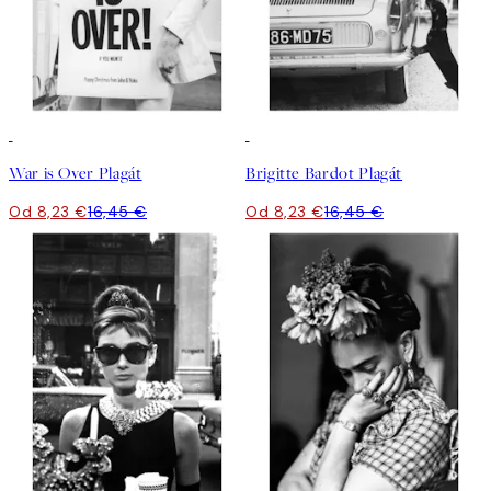
50%*
50%*
War is Over Plagát
Brigitte Bardot Plagát
Od 8,23 €
16,45 €
Od 8,23 €
16,45 €