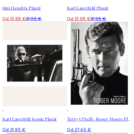
Jimi Hendrix Plagát
Karl Lagerfeld Plagát
Od 15,98 €
31,95 €
Od 15,98 €
31,95 €
Karl Lagerfeld Iconic Plagát
Terry O'Neill - Roger Moore Plagát
Od 31,95 €
Od 27,45 €