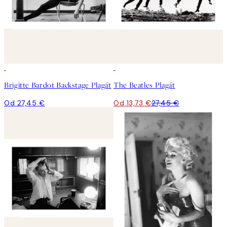
50%*
Brigitte Bardot Backstage Plagát
The Beatles Plagát
Od 27,45 €
Od 13,73 €
27,45 €