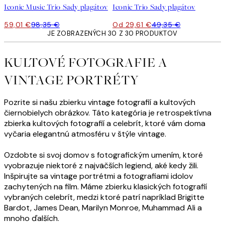
Iconic Music Trio Sady plagátov
Iconic Trio Sady plagátov
59,01 €
98,35 €
Od 29,61 €
49,35 €
JE ZOBRAZENÝCH 30 Z 30 PRODUKTOV
KULTOVÉ FOTOGRAFIE A
VINTAGE PORTRÉTY
Pozrite si našu zbierku vintage fotografií a kultových
čiernobielych obrázkov. Táto kategória je retrospektívna
zbierka kultových fotografií a celebrít, ktoré vám doma
vyčaria elegantnú atmosféru v štýle vintage.
Ozdobte si svoj domov s fotografickým umením, ktoré
vyobrazuje niektoré z najväčších legiend, aké kedy žili.
Inšpirujte sa vintage portrétmi a fotografiami idolov
zachytených na film. Máme zbierku klasických fotografií
vybraných celebrít, medzi ktoré patrí napríklad Brigitte
Bardot, James Dean, Marilyn Monroe, Muhammad Ali a
mnoho ďalších.