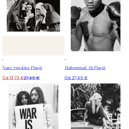
50%*
Nuns Smoking Plagát
Muhammad Ali Plagát
Od 13,73 €
27,45 €
Od 27,45 €