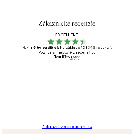
Zákaznícke recenzie
EXCELLENT
4.4 z 5 hviezdičiek
Na základe 108346 recenzií.
Pozrite si niektoré z recenzií tu
Overený kupujúci
Zákaznícke
recenzie
All its ok
5 máj
Jana K
Zobraziť viac recenzií tu