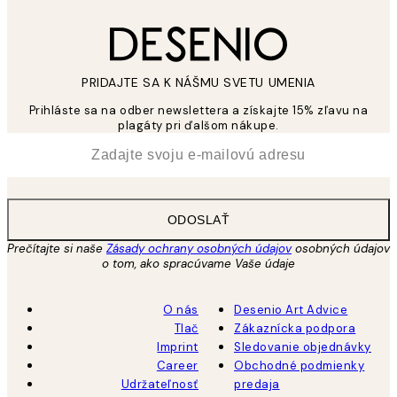
PRIDAJTE SA K NÁŠMU SVETU UMENIA
Prihláste sa na odber newslettera a získajte 15% zľavu na
plagáty pri ďalšom nákupe.
*
E-mail
ODOSLAŤ
Prečítajte si naše
Zásady ochrany osobných údajov
osobných údajov
o tom, ako spracúvame Vaše údaje
O nás
Desenio Art Advice
Tlač
Zákaznícka podpora
Imprint
Sledovanie objednávky
Career
Obchodné podmienky
Udržateľnosť
predaja