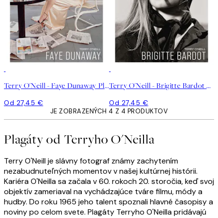
Terry O'Neill - Faye Dunaway Plagát
Terry O'Neill - Brigitte Bardot Plagát
Od 27,45 €
Od 27,45 €
JE ZOBRAZENÝCH 4 Z 4 PRODUKTOV
Plagáty od Terryho O'Neilla
Terry O'Neill je slávny fotograf známy zachytením
nezabudnuteľných momentov v našej kultúrnej histórii.
Kariéra O'Neilla sa začala v 60. rokoch 20. storočia, keď svoj
objektív zameriaval na vychádzajúce tváre filmu, módy a
hudby. Do roku 1965 jeho talent spoznali hlavné časopisy a
noviny po celom svete. Plagáty Terryho O'Neilla pridávajú