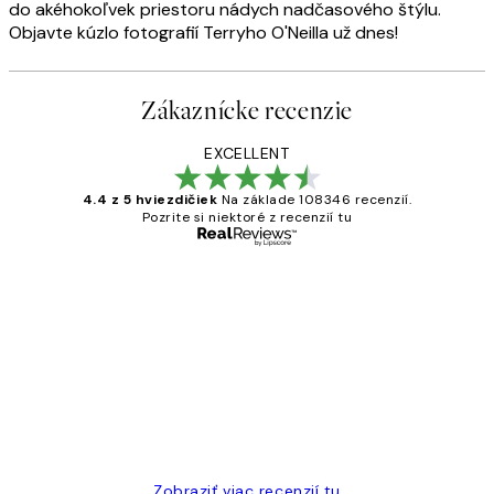
do akéhokoľvek priestoru nádych nadčasového štýlu.
Objavte kúzlo fotografií Terryho O'Neilla už dnes!
Zákaznícke recenzie
EXCELLENT
4.4 z 5 hviezdičiek
Na základe 108346 recenzií.
Pozrite si niektoré z recenzií tu
Overený kupujúci
Zákaznícke
recenzie
All its ok
5 máj
Jana K
Zobraziť viac recenzií tu