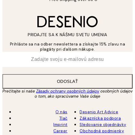
PRIDAJTE SA K NÁŠMU SVETU UMENIA
Prihláste sa na odber newslettera a získajte 15% zľavu na
plagáty pri ďalšom nákupe.
*
E-mail
ODOSLAŤ
Prečítajte si naše
Zásady ochrany osobných údajov
osobných údajov
o tom, ako spracúvame Vaše údaje
O nás
Desenio Art Advice
Tlač
Zákaznícka podpora
Imprint
Sledovanie objednávky
Career
Obchodné podmienky