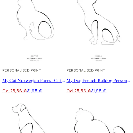
20%*
PERSONALISED PRINT
20%*
PERSONALISED PRINT
My Cat Norwegian Forest Cat Personal Plagát
My Dog French Bulldog Personal Plagát
Od 25,56 €
31,95 €
Od 25,56 €
31,95 €