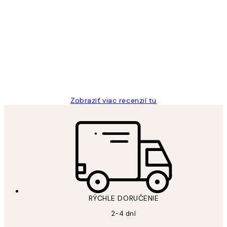
Overený kupujúci
Zákaznícke
recenzie
All its ok
5 máj
Jana K
Zobraziť viac recenzií tu
RÝCHLE DORUČENIE
2-4 dní