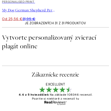
20%*
PERSONALISED PRINT
My Dog German Shepherd Personal Plagát
Od 25,56 €
31,95 €
JE ZOBRAZENÝCH 31 Z 31 PRODUKTOV
Vytvorte personalizovaný zvierací
plagát online
Zákaznícke recenzie
EXCELLENT
4.4 z 5 hviezdičiek
Na základe 108346 recenzií.
Pozrite si niektoré z recenzií tu