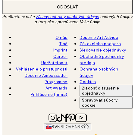
ODOSLAŤ
Prečítajte si naše
Zásady ochrany osobných údajov
osobných údajov
o tom, ako spracúvame Vaše údaje
O nás
Desenio Art Advice
Tlač
Zákaznícka podpora
Imprint
Sledovanie objednávky
Career
Obchodné podmienky
Udržateľnosť
predaja
Vyhlásenie o prístupnosti
Ochrana osobných
Desenio Ambassador
údajov
Programme
Cookies
Art Awards
Žiadosť o zrušenie
objednávky
Prihlásenie (firma)
Spravovať súbory
cookie
SVK
SLOVENSKÝ