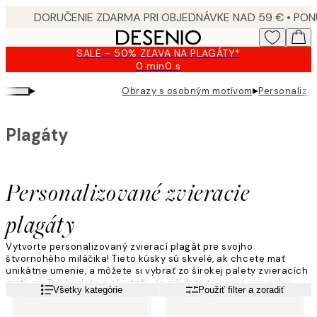
Skip
to
main
SALE - 50% ZĽAVA NA PLAGÁTY*
content.
0 min
0 s
Platné
do:
▸
▸
Obrazy s osobným motívom
Personalizo
2026-
08-
09
Plagáty
Personalizované zvieracie
plagáty
Vytvorte personalizovaný zvierací plagát pre svojho
štvornohého miláčika! Tieto kúsky sú skvelé, ak chcete mať
unikátne umenie, a môžete si vybrať zo širokej palety zvieracích
motívov. Tak budete mať istotu, že nájdete to pravé pre seba.
Viac informácií
Všetky kategórie
Použiť filter a zoradiť
Zvoľte si obľúbený motív a vytvorte unikátny zvierací plagát
ešte teraz!