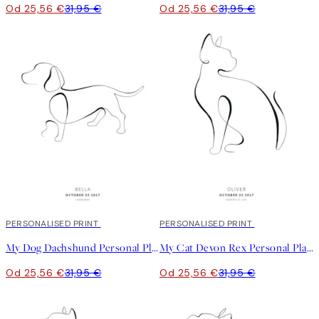
Od 25,56 €
31,95 €
Od 25,56 €
31,95 €
20%*
PERSONALISED PRINT
20%*
PERSONALISED PRINT
My Dog Dachshund Personal Plagát
My Cat Devon Rex Personal Plagát
Od 25,56 €
31,95 €
Od 25,56 €
31,95 €