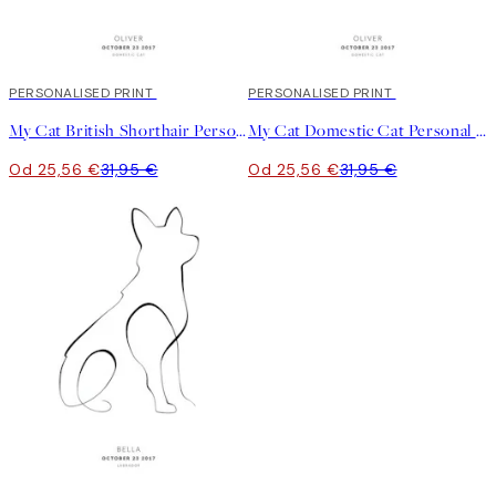
20%*
PERSONALISED PRINT
20%*
PERSONALISED PRINT
My Cat British Shorthair Personal Plagát
My Cat Domestic Cat Personal Plagát
Od 25,56 €
31,95 €
Od 25,56 €
31,95 €