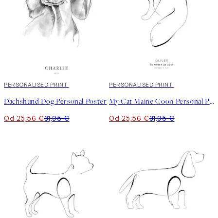
20%*
PERSONALISED PRINT
20%*
PERSONALISED PRINT
Dachshund Dog Personal Poster
My Cat Maine Coon Personal Plagát
Od 25,56 €
31,95 €
Od 25,56 €
31,95 €