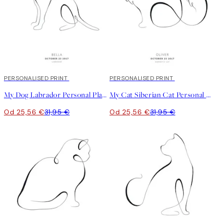
20%*
PERSONALISED PRINT
20%*
PERSONALISED PRINT
My Dog Labrador Personal Plagát
My Cat Siberian Cat Personal Plagát
Od 25,56 €
31,95 €
Od 25,56 €
31,95 €