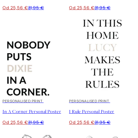
Od 25,56 €
31,95 €
Od 25,56 €
31,95 €
20%*
PERSONALISED PRINT
20%*
PERSONALISED PRINT
In A Corner Personal Poster
I Rule Personal Poster
Od 25,56 €
31,95 €
Od 25,56 €
31,95 €