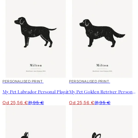
20%*
PERSONALISED PRINT
20%*
PERSONALISED PRINT
My Pet Labrador Personal Plagát
My Pet Golden Retriver Personal Plagát
Od 25,56 €
31,95 €
Od 25,56 €
31,95 €