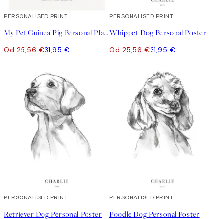
20%*
PERSONALISED PRINT
20%*
PERSONALISED PRINT
My Pet Guinea Pig Personal Plagát
Whippet Dog Personal Poster
Od 25,56 €
31,95 €
Od 25,56 €
31,95 €
20%*
PERSONALISED PRINT
20%*
PERSONALISED PRINT
Retriever Dog Personal Poster
Poodle Dog Personal Poster