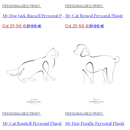
20%*
PERSONALISED PRINT
20%*
PERSONALISED PRINT
My Dog Jack Russell Personal Plagát
My Cat Bengal Personal Plagát
Od 25,56 €
31,95 €
Od 25,56 €
31,95 €
20%*
PERSONALISED PRINT
20%*
PERSONALISED PRINT
My Cat Ragdoll Personal Plagát
My Dog Poodle Personal Plagát