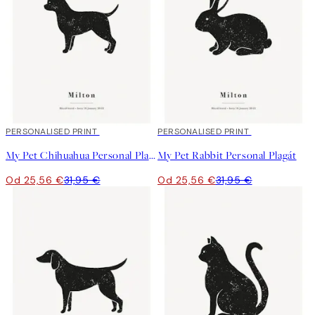
20%*
PERSONALISED PRINT
20%*
PERSONALISED PRINT
My Pet Chihuahua Personal Plagát
My Pet Rabbit Personal Plagát
Od 25,56 €
31,95 €
Od 25,56 €
31,95 €