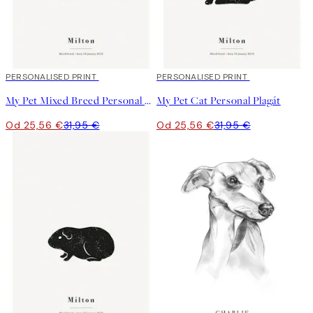
20%*
PERSONALISED PRINT
20%*
PERSONALISED PRINT
My Pet Mixed Breed Personal Plagát
My Pet Cat Personal Plagát
Od 25,56 €
31,95 €
Od 25,56 €
31,95 €