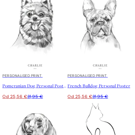
20%*
PERSONALISED PRINT
20%*
PERSONALISED PRINT
Pomeranian Dog Personal Poster
French Bulldog Personal Poster
Od 25,56 €
31,95 €
Od 25,56 €
31,95 €