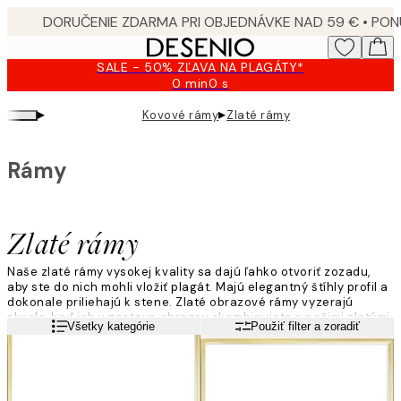
Skip
to
main
SALE - 50% ZĽAVA NA PLAGÁTY*
content.
0 min
0 s
Platné
do:
▸
▸
Kovové rámy
Zlaté rámy
2026-
08-
09
Rámy
Zlaté rámy
Naše zlaté rámy vysokej kvality sa dajú ľahko otvoriť zozadu,
aby ste do nich mohli vložiť plagát. Majú elegantný štíhly profil a
dokonale priliehajú k stene. Zlaté obrazové rámy vyzerajú
skvele, keď ich v zostave obrazov skombinujete s našimi zlatými
Viac informácií
Všetky kategórie
Použiť filter a zoradiť
plagátovými svorkami.