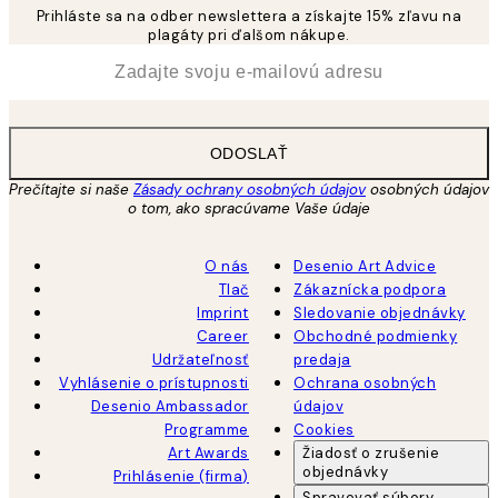
Prihláste sa na odber newslettera a získajte 15% zľavu na
plagáty pri ďalšom nákupe.
*
E-mail
ODOSLAŤ
Prečítajte si naše
Zásady ochrany osobných údajov
osobných údajov
o tom, ako spracúvame Vaše údaje
O nás
Desenio Art Advice
Tlač
Zákaznícka podpora
Imprint
Sledovanie objednávky
Career
Obchodné podmienky
Udržateľnosť
predaja
Vyhlásenie o prístupnosti
Ochrana osobných
Desenio Ambassador
údajov
Programme
Cookies
Art Awards
Žiadosť o zrušenie
objednávky
Prihlásenie (firma)
Spravovať súbory