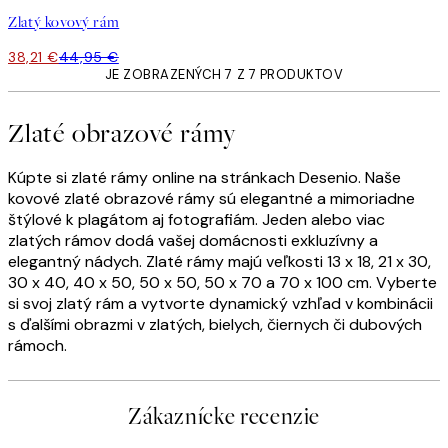
Zlatý kovový rám
38,21 €
44,95 €
JE ZOBRAZENÝCH 7 Z 7 PRODUKTOV
Zlaté obrazové rámy
Kúpte si zlaté rámy online na stránkach Desenio. Naše
kovové zlaté obrazové rámy sú elegantné a mimoriadne
štýlové k plagátom aj fotografiám. Jeden alebo viac
zlatých rámov dodá vašej domácnosti exkluzívny a
elegantný nádych. Zlaté rámy majú veľkosti 13 x 18, 21 x 30,
30 x 40, 40 x 50, 50 x 50, 50 x 70 a 70 x 100 cm. Vyberte
si svoj zlatý rám a vytvorte dynamický vzhľad v kombinácii
s ďalšími obrazmi v zlatých, bielych, čiernych či dubových
rámoch.
Zákaznícke recenzie