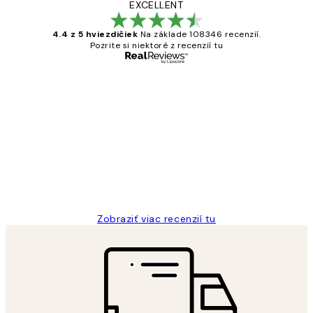
EXCELLENT
4.4 z 5 hviezdičiek
Na základe 108346 recenzií.
Pozrite si niektoré z recenzií tu
Overený kupujúci
Zákaznícke
recenzie
All its ok
5 máj
Jana K
Zobraziť viac recenzií tu