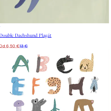
50%*
Double Dachshund Plagát
Od 6,50 €
13 €