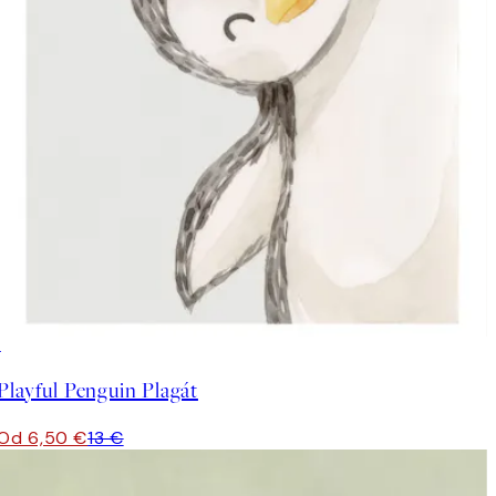
50%*
Playful Penguin Plagát
Od 6,50 €
13 €