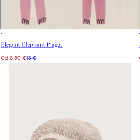
50%*
Elegant Elephant Plagát
Od 6,50 €
13 €