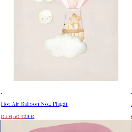
50%*
Hot Air Balloon No2 Plagát
Od 6,50 €
13 €