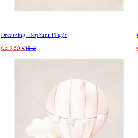
50%*
Dreaming Elephant Plagát
Od 7,50 €
15 €