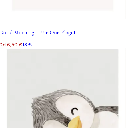
50%*
Good Morning Little One Plagát
Od 6,50 €
13 €