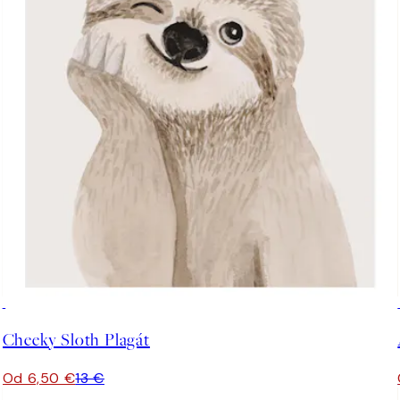
50%*
Cheeky Sloth Plagát
Od 6,50 €
13 €