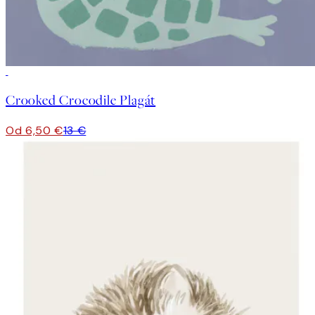
50%*
Crooked Crocodile Plagát
Od 6,50 €
13 €