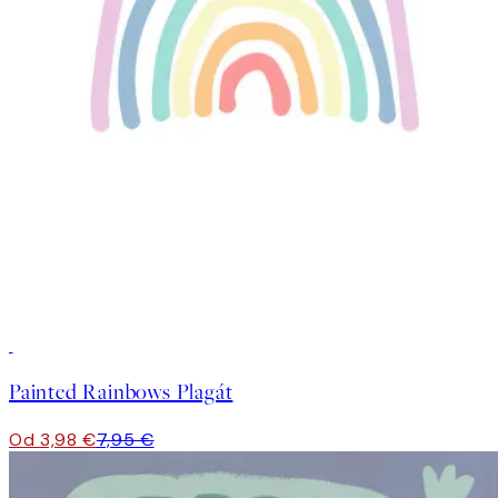
50%*
Painted Rainbows Plagát
Od 3,98 €
7,95 €