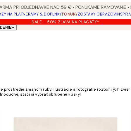
ARMA PRI OBJEDNÁVKE NAD 59 € • PONÚKAME RÁMOVANIE •
ZY NA PLÁTNE
RÁMY & DOPLNKY
PONUKY
ZOSTAVY OBRAZOV
INSPIR
SALE - 50% ZĽAVA NA PLAGÁTY*
DENIE
prostredie šmahom ruky! Ilustrácie a fotografie roztomilých zvierat
dnoduché, stačí si vybrať obľúbené kúsky!