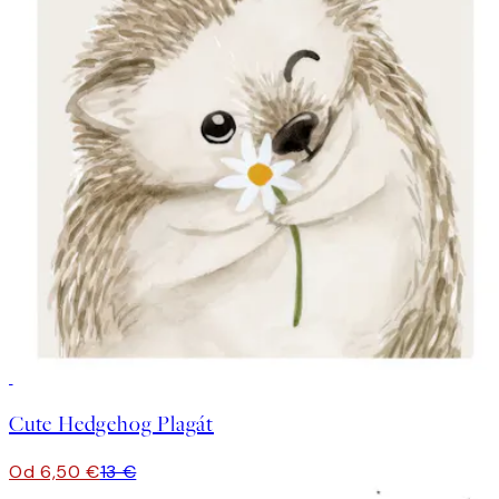
50%*
Cute Hedgehog Plagát
Od 6,50 €
13 €