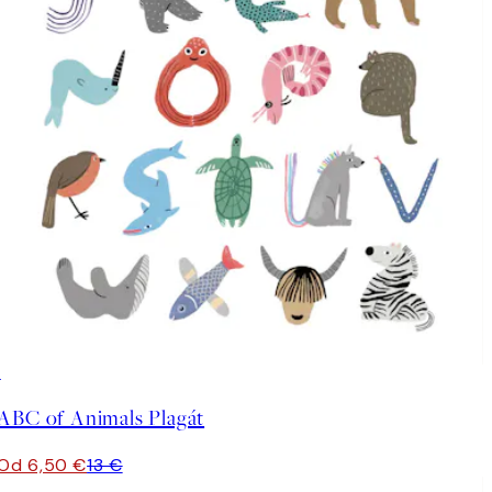
50%*
ABC of Animals Plagát
Od 6,50 €
13 €