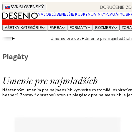
Skip
DORUČENIE ZD
SVK
SLOVENSKÝ
to
NAJOBĽÚBENEJŠIE KÚSKY
NOVINKY
PLAGÁTY
OBRA
main
content.
VŠETKY KATEGÓRIE
FARBA
FORMÁTY
ROZMERY
ZORA
▸
▸
Umenie pre deti
Umenie pre najmladších
Plagáty
Umenie pre najmladších
Nástenným umením pre najmenších vytvoríte roztomilé inšpiratívne 
bezpečí. Zostaviť obrazovú stenu z plagátov pre najmenších je je
Viac informácií