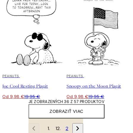
50%*
PEANUTS
50%*
PEANUTS
Joe Cool Resting Plagát
Snoopy on the Moon Plagát
Od 9,98 €
19,95 €
Od 9,98 €
19,95 €
JE ZOBRAZENÝCH 36 Z 57 PRODUKTOV
ZOBRAZIŤ VIAC
1
2