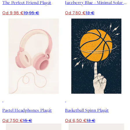
The Perfect Friend Plagát
Jazzberry Blue - Minimal Solar System Plagát
Od 9,98 €
19,95 €
Od 7,80 €
13 €
50%*
50%*
Pastel Headphones Plagát
Basketball Spinn Plagát
Od 7,50 €
15 €
Od 6,50 €
13 €