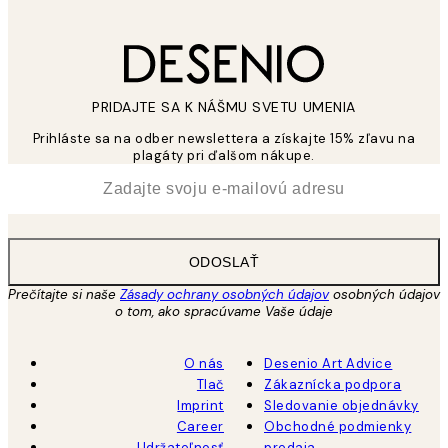
PRIDAJTE SA K NÁŠMU SVETU UMENIA
Prihláste sa na odber newslettera a získajte 15% zľavu na
plagáty pri ďalšom nákupe.
*
E-mail
ODOSLAŤ
Prečítajte si naše
Zásady ochrany osobných údajov
osobných údajov
o tom, ako spracúvame Vaše údaje
O nás
Desenio Art Advice
Tlač
Zákaznícka podpora
Imprint
Sledovanie objednávky
Career
Obchodné podmienky
Udržateľnosť
predaja