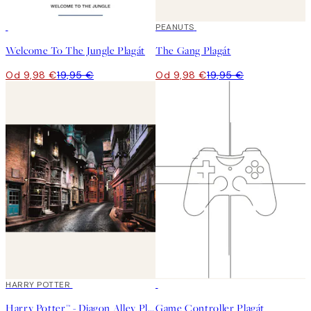
50%*
50%*
PEANUTS
Welcome To The Jungle Plagát
The Gang Plagát
Od 9,98 €
19,95 €
Od 9,98 €
19,95 €
50%*
HARRY POTTER
50%*
Harry Potter™ - Diagon Alley Plagát
Game Controller Plagát