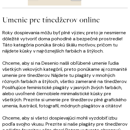
Umenie pre tínedžerov online
Roky dospievania môžu byť plné výziev, preto je nesmierne
dôležité vytvoriť doma pohodlné a bezpečné prostredie!
Táto kategória ponúka širokú škálu motívov, pričom tu
nájdete kúsky v najrôznejších farbách a štýloch.
Chceme, aby si na Desenio našli obľúbené umenie ľudia
všetkých vekových kategórií, preto ponúkame aj rozmanité
umenie pre tínedžerov. Nájdete tu plagáty v mnohých
rôznych farbách a štýloch, všetko zamerané na tínedžerov.
Posilňujúce feministické plagáty v jasných živých farbách,
alebo uvoľnené čiernobiele minimalistické kúsky pre
všetkých. Prezrite si umenie pre tínedžerov plné grafického
umenia, ilustrácií, fotografií, módnych plagátov a citátov!
Chceme, aby si všetci dospievajúci mohli vyzdobiť izbu
podľa svojho vkusu. Prezrite si naše plagáty pre tínedžerov