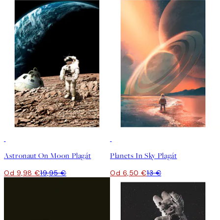
50%*
50%*
Astronaut On Moon Plagát
Planets In Sky Plagát
Od 9,98 €
19,95 €
Od 6,50 €
13 €