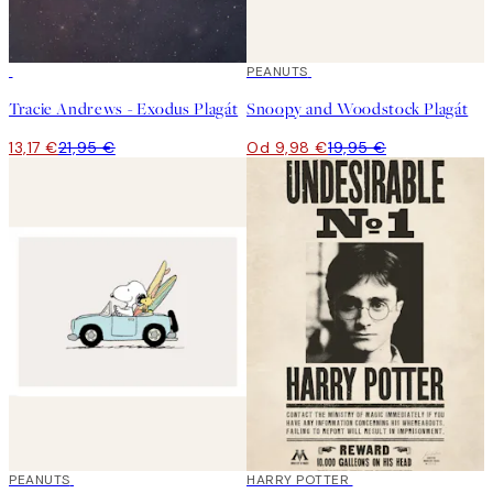
40%*
50%*
PEANUTS
Tracie Andrews - Exodus Plagát
Snoopy and Woodstock Plagát
13,17 €
21,95 €
Od 9,98 €
19,95 €
50%*
PEANUTS
50%*
HARRY POTTER