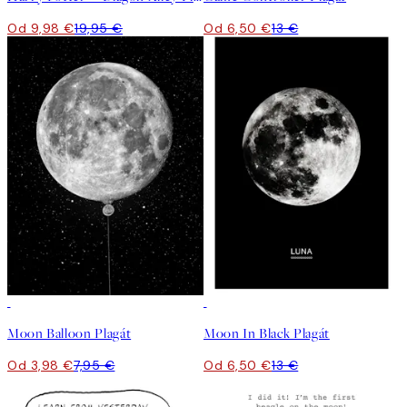
Od 9,98 €
19,95 €
Od 6,50 €
13 €
50%*
50%*
Moon Balloon Plagát
Moon In Black Plagát
Od 3,98 €
7,95 €
Od 6,50 €
13 €