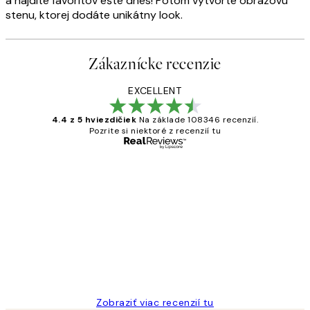
a nájdite favoritov ešte dnes! Potom vytvorte obrazovú
stenu, ktorej dodáte unikátny look.
Zákaznícke recenzie
EXCELLENT
4.4 z 5 hviezdičiek
Na základe 108346 recenzií.
Pozrite si niektoré z recenzií tu
Overený kupujúci
Zákaznícke
recenzie
All its ok
5 máj
Jana K
Zobraziť viac recenzií tu