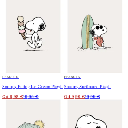
50%*
PEANUTS
50%*
PEANUTS
Snoopy Eating Ice Cream Plagát
Snoopy Surfboard Plagát
Od 9,98 €
19,95 €
Od 9,98 €
19,95 €