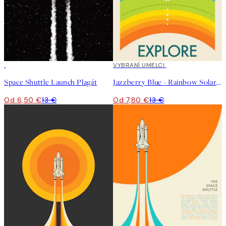
50%*
40%*
VYBRANÍ UMELCI
Space Shuttle Launch Plagát
Jazzberry Blue - Rainbow Solar System Plagát
Od 6,50 €
13 €
Od 7,80 €
13 €