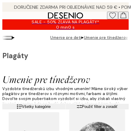
Skip
to
main
SALE - 50% ZĽAVA NA PLAGÁTY*
content.
0 min
0 s
Platné
do:
▸
▸
Umenie pre deti
Umenie pre tínedžerov
2026-
08-
09
Plagáty
Umenie pre tínedžerov
Vyzdobte tínedžerskú izbu vhodným umením! Máme široký výber
plagátov pre tínedžerov s rôznymi motívmi, farbami a štýlmi.
Dovoľte svojim pubertiakom vyzdobiť si izbu, aby získali vlastný
životný priestor, kde sa budú dobre cítiť a zároveň tam budú
Viac informácií
Všetky kategórie
Použiť filter a zoradiť
šťastní a inšpirovaní.