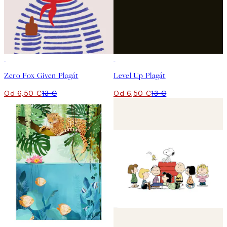
50%*
50%*
Zero Fox Given Plagát
Level Up Plagát
Od 6,50 €
13 €
Od 6,50 €
13 €