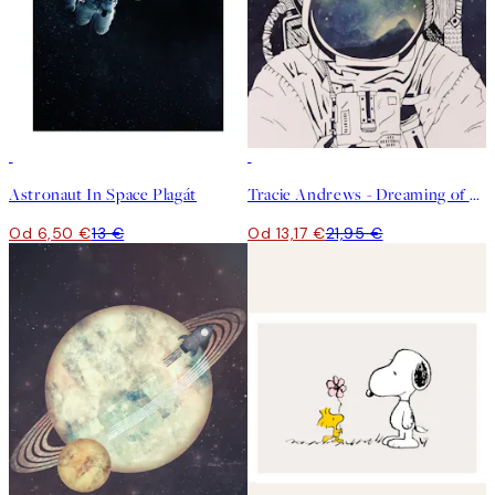
50%*
40%*
Astronaut In Space Plagát
Tracie Andrews - Dreaming of Space Plagát
Od 6,50 €
13 €
Od 13,17 €
21,95 €