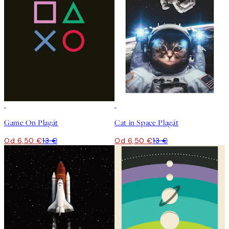
50%*
50%*
Game On Plagát
Cat in Space Plagát
Od 6,50 €
13 €
Od 6,50 €
13 €