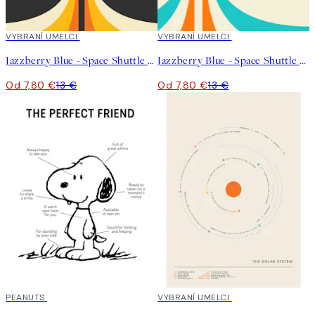
40%*
VYBRANÍ UMELCI
40%*
VYBRANÍ UMELCI
Jazzberry Blue - Space Shuttle No2 Plagát
Jazzberry Blue - Space Shuttle No1 Plagát
Od 7,80 €
13 €
Od 7,80 €
13 €
50%*
PEANUTS
40%*
VYBRANÍ UMELCI