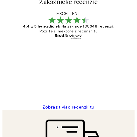
Zákaznícke recenzie
EXCELLENT
4.4 z 5 hviezdičiek
Na základe 108346 recenzií.
Pozrite si niektoré z recenzií tu
Overený kupujúci
Zákaznícke
recenzie
All its ok
5 máj
Jana K
Zobraziť viac recenzií tu