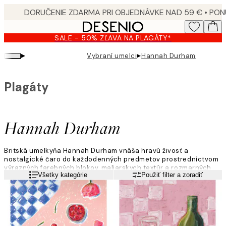
Skip
to
main
SALE - 50% ZĽAVA NA PLAGÁTY*
content.
▸
▸
Vybraní umelci
Hannah Durham
Plagáty
Hannah Durham
Britská umelkyňa Hannah Durham vnáša hravú živosť a
nostalgické čaro do každodenných predmetov prostredníctvom
výrazných farebných blokov, maliarskych textúr a rozmarných
Viac informácií
Všetky kategórie
Použiť filter a zoradiť
kompozícií.