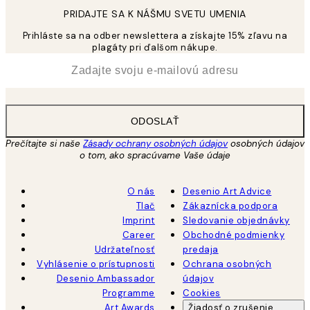
PRIDAJTE SA K NÁŠMU SVETU UMENIA
Prihláste sa na odber newslettera a získajte 15% zľavu na
plagáty pri ďalšom nákupe.
*
E-mail
ODOSLAŤ
Prečítajte si naše
Zásady ochrany osobných údajov
osobných údajov
o tom, ako spracúvame Vaše údaje
O nás
Desenio Art Advice
Tlač
Zákaznícka podpora
Imprint
Sledovanie objednávky
Career
Obchodné podmienky
Udržateľnosť
predaja
Vyhlásenie o prístupnosti
Ochrana osobných
Desenio Ambassador
údajov
Programme
Cookies
Art Awards
Žiadosť o zrušenie