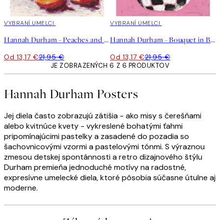
40%*
VYBRANÍ UMELCI
40%*
VYBRANÍ UMELCI
Hannah Durham - Peaches and Cream Plagát
Hannah Durham - Bouquet in Bloom Plagát
Od 13,17 €
21,95 €
Od 13,17 €
21,95 €
JE ZOBRAZENÝCH 6 Z 6 PRODUKTOV
Hannah Durham Posters
Jej diela často zobrazujú zátišia - ako misy s čerešňami
alebo kvitnúce kvety - vykreslené bohatými ťahmi
pripomínajúcimi pastelky a zasadené do pozadia so
šachovnicovými vzormi a pastelovými tónmi. S výraznou
zmesou detskej spontánnosti a retro dizajnového štýlu
Durham premieňa jednoduché motívy na radostné,
expresívne umelecké diela, ktoré pôsobia súčasne útulne aj
moderne.