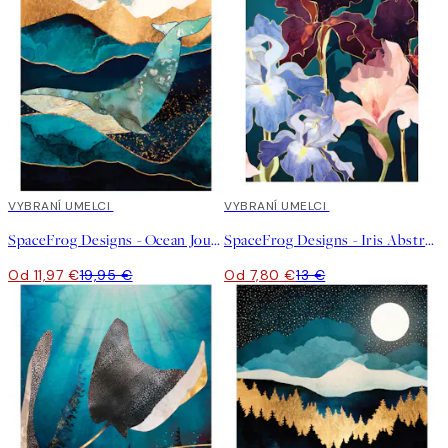
40%*
VYBRANÍ UMELCI
40%*
VYBRANÍ UMELCI
SpaceFrog Designs - Ocean Journey Plagát
SpaceFrog Designs - Iris Abstract Plagát
Od 11,97 €
19,95 €
Od 7,80 €
13 €