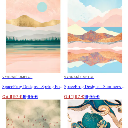
40%*
VYBRANÍ UMELCI
40%*
VYBRANÍ UMELCI
SpaceFrog Designs - Spring Forest Lake Plagát
SpaceFrog Designs - Summers Day Plagát
Od 11,97 €
19,95 €
Od 11,97 €
19,95 €