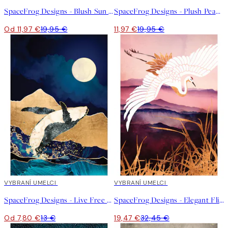
SpaceFrog Designs - Blush Sun Plagát
SpaceFrog Designs - Plush Peaks Plagát
Od 11,97 €
19,95 €
11,97 €
19,95 €
40%*
VYBRANÍ UMELCI
40%*
VYBRANÍ UMELCI
SpaceFrog Designs - Live Free Plagát
SpaceFrog Designs - Elegant Flight III Plagát
Od 7,80 €
13 €
19,47 €
32,45 €