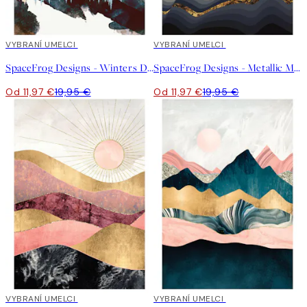
40%*
VYBRANÍ UMELCI
40%*
VYBRANÍ UMELCI
SpaceFrog Designs - Winters Day Plagát
SpaceFrog Designs - Metallic Mountains Plagát
Od 11,97 €
19,95 €
Od 11,97 €
19,95 €
40%*
VYBRANÍ UMELCI
40%*
VYBRANÍ UMELCI