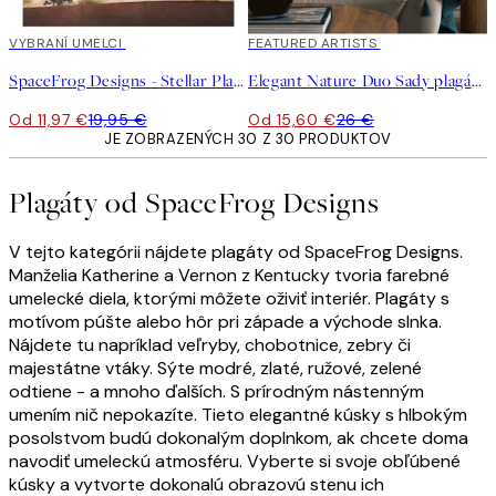
40%*
VYBRANÍ UMELCI
-40%
FEATURED ARTISTS
SpaceFrog Designs - Stellar Plagát
Elegant Nature Duo Sady plagátov
Od 11,97 €
19,95 €
Od 15,60 €
26 €
JE ZOBRAZENÝCH 30 Z 30 PRODUKTOV
Plagáty od SpaceFrog Designs
V tejto kategórii nájdete plagáty od SpaceFrog Designs.
Manželia Katherine a Vernon z Kentucky tvoria farebné
umelecké diela, ktorými môžete oživiť interiér. Plagáty s
motívom púšte alebo hôr pri západe a východe slnka.
Nájdete tu napríklad veľryby, chobotnice, zebry či
majestátne vtáky. Sýte modré, zlaté, ružové, zelené
odtiene - a mnoho ďalších. S prírodným nástenným
umením nič nepokazíte. Tieto elegantné kúsky s hlbokým
posolstvom budú dokonalým doplnkom, ak chcete doma
navodiť umeleckú atmosféru. Vyberte si svoje obľúbené
kúsky a vytvorte dokonalú obrazovú stenu ich