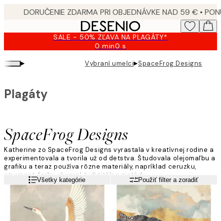
Skip
to
main
SALE - 50% ZĽAVA NA PLAGÁTY*
content.
0 min
0 s
Platné
do:
▸
▸
Vybraní umelci
SpaceFrog Designs
2026-
08-
09
Plagáty
SpaceFrog Designs
Katherine zo SpaceFrog Designs vyrastala v kreatívnej rodine a
experimentovala a tvorila už od detstva. Študovala olejomaľbu a
grafiku a teraz používa rôzne materiály, napríklad ceruzku,
atrament, farby, akvarel či digitálne metódy.
Viac informácií
Všetky kategórie
Použiť filter a zoradiť
„Moju tvorbu by som opísala ako pokojnú a vyváženú s
množstvom farieb a textúr. Pre kontrast často pridávam kovový
nádych.""