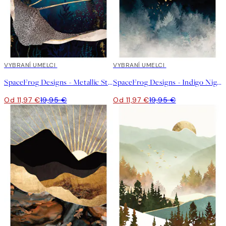
40%*
VYBRANÍ UMELCI
40%*
VYBRANÍ UMELCI
SpaceFrog Designs - Metallic Stingray Plagát
SpaceFrog Designs - Indigo Night Plagát
Od 11,97 €
19,95 €
Od 11,97 €
19,95 €