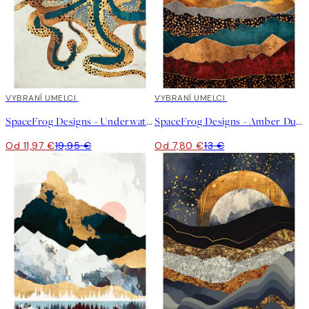
40%*
VYBRANÍ UMELCI
40%*
VYBRANÍ UMELCI
SpaceFrog Designs - Underwater Dream Plagát
SpaceFrog Designs - Amber Dusk Plagát
Od 11,97 €
19,95 €
Od 7,80 €
13 €