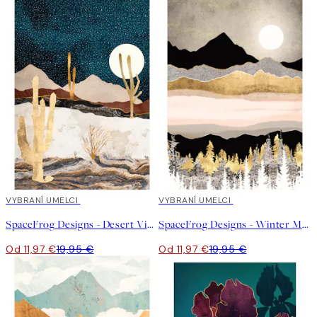
40%*
VYBRANÍ UMELCI
40%*
VYBRANÍ UMELCI
SpaceFrog Designs - Desert View Plagát
SpaceFrog Designs - Winter Moon Plagát
Od 11,97 €
19,95 €
Od 11,97 €
19,95 €