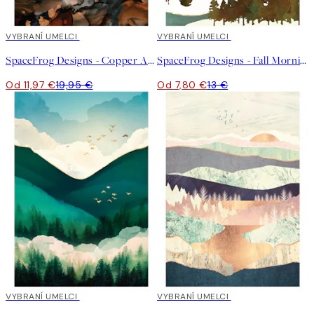
40%*
VYBRANÍ UMELCI
40%*
VYBRANÍ UMELCI
SpaceFrog Designs - Copper And Gold Mountains Plagát
SpaceFrog Designs - Fall Morning Plagát
Od 11,97 €
19,95 €
Od 7,80 €
13 €
40%*
VYBRANÍ UMELCI
40%*
VYBRANÍ UMELCI