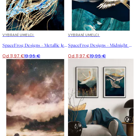
40%*
VYBRANÍ UMELCI
40%*
VYBRANÍ UMELCI
SpaceFrog Designs - Metallic Jellyfish III Plagát
SpaceFrog Designs - Midnight Cranes Plagát
Od 11,97 €
19,95 €
Od 11,97 €
19,95 €