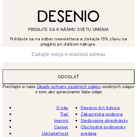
PRIDAJTE SA K NÁŠMU SVETU UMENIA
Prihláste sa na odber newslettera a získajte 15% zľavu na
plagáty pri ďalšom nákupe.
*
E-mail
ODOSLAŤ
Prečítajte si naše
Zásady ochrany osobných údajov
osobných údajov
o tom, ako spracúvame Vaše údaje
O nás
Desenio Art Advice
Tlač
Zákaznícka podpora
Imprint
Sledovanie objednávky
Career
Obchodné podmienky
Udržateľnosť
predaja