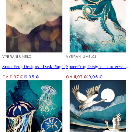
40%*
VYBRANÍ UMELCI
40%*
VYBRANÍ UMELCI
SpaceFrog Designs - Dusk Plagát
SpaceFrog Designs - Underwater Dream V Plagát
Od 11,97 €
19,95 €
Od 11,97 €
19,95 €