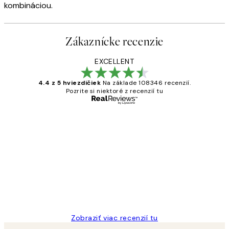
kombináciou.
Zákaznícke recenzie
EXCELLENT
4.4 z 5 hviezdičiek
Na základe 108346 recenzií.
Pozrite si niektoré z recenzií tu
Overený kupujúci
Zákaznícke
recenzie
All its ok
5 máj
Jana K
Zobraziť viac recenzií tu