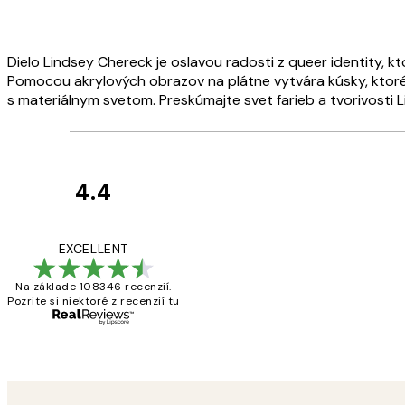
Dielo Lindsey Chereck je oslavou radosti z queer identity
Pomocou akrylových obrazov na plátne vytvára kúsky, ktoré s
s materiálnym svetom. Preskúmajte svet farieb a tvorivosti Li
4.4
Zákaznícke
recenzie
All its ok
EXCELLENT
Na základe 108346 recenzií.
Pozrite si niektoré z recenzií tu
5 máj
Jana K