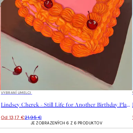
40%*
VYBRANÍ UMELCI
Lindsey Cherek - Still Life for Another Birthday Plagát
Od 13,17 €
21,95 €
JE ZOBRAZENÝCH 6 Z 6 PRODUKTOV