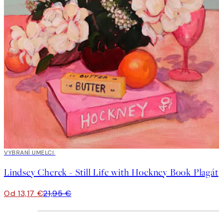
40%*
VYBRANÍ UMELCI
Lindsey Cherek - Still Life with Hockney Book Plagát
Od 13,17 €
21,95 €