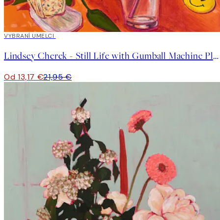
40%*
VYBRANÍ UMELCI
Lindsey Cherek - Still Life with Gumball Machine Plagát
Od 13,17 €
21,95 €