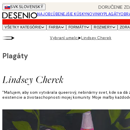
Skip
DORUČENIE ZD
SVK
SLOVENSKÝ
to
NAJOBĽÚBENEJŠIE KÚSKY
NOVINKY
PLAGÁTY
OBRA
main
content.
VŠETKY KATEGÓRIE
FARBA
FORMÁTY
ROZMERY
ZORA
▸
▸
Vybraní umelci
Lindsey Cherek
Plagáty
Lindsey Cherek
"Maľujem, aby som vytvárala queerový, nebinárny svet, kde sa dá
existencie a životaschopnosti mojej komunity. Moje maľby každod
Viac informácií