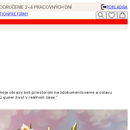
 DORUČENIE 2-4 PRACOVNÝCH DNÍ
POKLADŇA
ATION
PRE FIRMY
y moje obrazy boli priestorom na zdokumentovanie a oslavu
 queer život v reálnom čase."