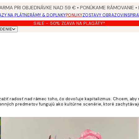
ARMA PRI OBJEDNÁVKE NAD 59 € • PONÚKAME RÁMOVANIE •
ZY NA PLÁTNE
RÁMY & DOPLNKY
PONUKY
ZOSTAVY OBRAZOV
INSPIR
SALE - 50% ZĽAVA NA PLAGÁTY*
DENIE
 zažiť radosť nad rámec toho, čo dovoľuje kapitalizmus. Chcem, ab
enných predmetov fungujú ako kultúrne scenérie, ktoré zachytávajú