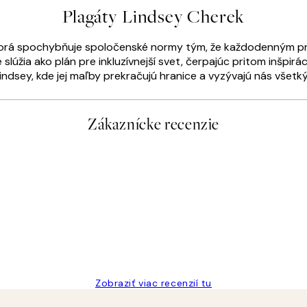
Plagáty Lindsey Cherek
, ktorá spochybňuje spoločenské normy tým, že každodenným 
lúžia ako plán pre inkluzívnejší svet, čerpajúc pritom inšpir
ndsey, kde jej maľby prekračujú hranice a vyzývajú nás všetkýc
Zákaznícke recenzie
Zobraziť viac recenzií tu