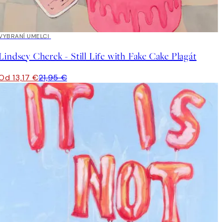
40%*
VYBRANÍ UMELCI
Lindsey Cherek - Still Life with Fake Cake Plagát
Od 13,17 €
21,95 €