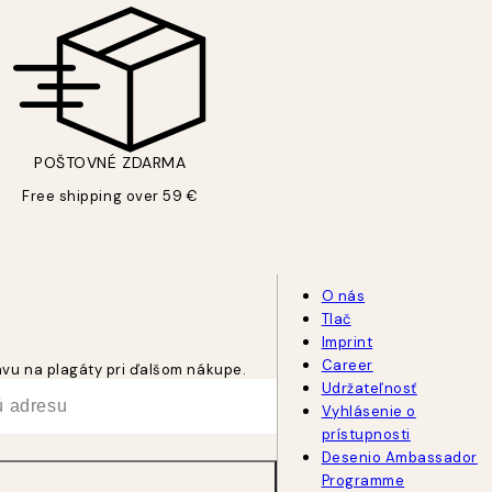
POŠTOVNÉ ZDARMA
Free shipping over 59 €
O nás
Tlač
Imprint
Career
ľavu na plagáty pri ďalšom nákupe.
Udržateľnosť
Vyhlásenie o
prístupnosti
Desenio Ambassador
Programme