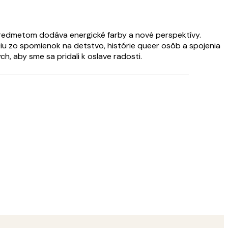
predmetom dodáva energické farby a nové perspektívy.
áciu zo spomienok na detstvo, histórie queer osôb a spojenia
h, aby sme sa pridali k oslave radosti.
Overený kupujúci
spokojnosť
23 apr
Lenka M